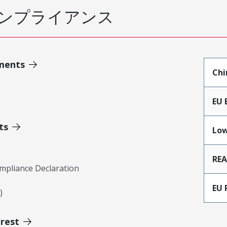
ンプライアンス
ments
Chi
EU 
ts
Low
RE
mpliance Declaration
EU 
)
erest