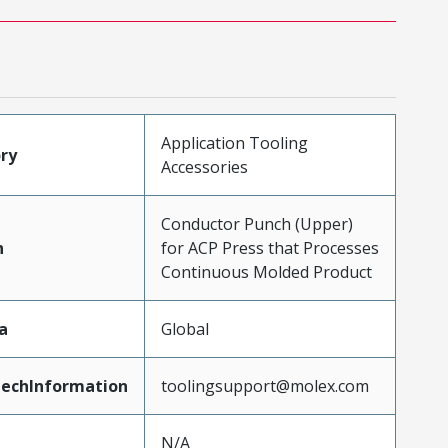
Application Tooling
ry
Accessories
Conductor Punch (Upper)
n
for ACP Press that Processes
Continuous Molded Product
a
Global
echInformation
toolingsupport@molex.com
N/A