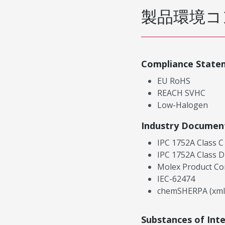
製品環境コ
Compliance State
EU RoHS
REACH SVHC
Low-Halogen
Industry Documen
IPC 1752A Class C
IPC 1752A Class D
Molex Product Co
IEC-62474
chemSHERPA (xml
Substances of Int