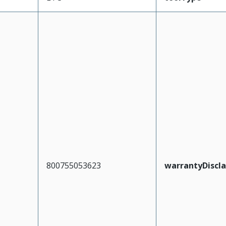
800755053623
warrantyDiscl