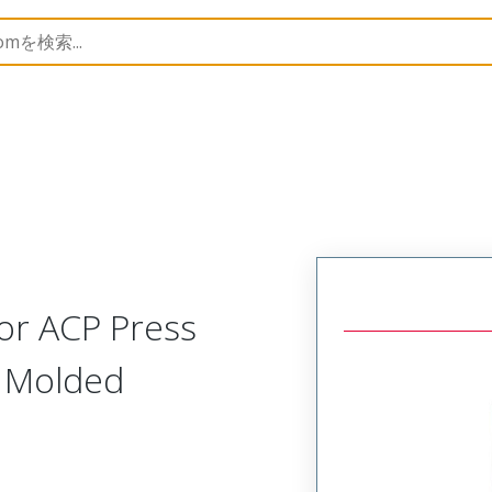
ccessories
207122
190280017
or ACP Press
s Molded