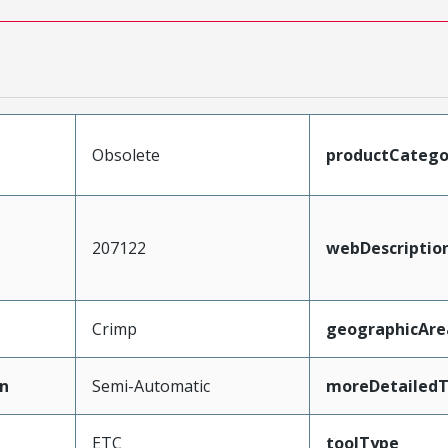
Obsolete
productCatego
207122
webDescriptio
Crimp
geographicAre
n
Semi-Automatic
moreDetailedT
ETC
toolType