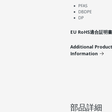
PFAS
DBDPE
DP
EU RoHS適合証
Additional Produc
Information
部品詳細