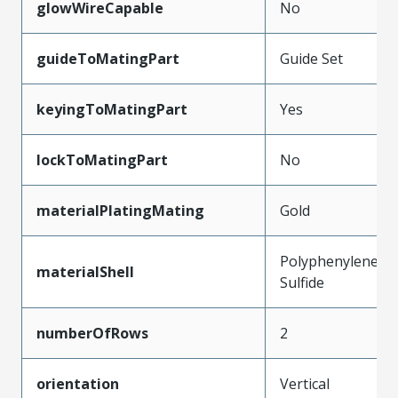
glowWireCapable
No
guideToMatingPart
Guide Set
keyingToMatingPart
Yes
lockToMatingPart
No
materialPlatingMating
Gold
Polyphenylene
materialShell
Sulfide
numberOfRows
2
orientation
Vertical