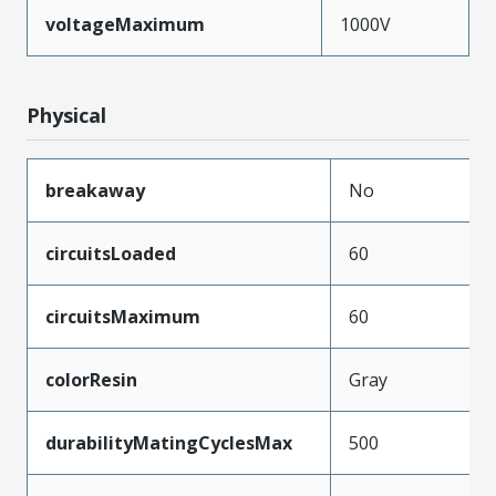
voltageMaximum
1000V
Physical
breakaway
No
circuitsLoaded
60
circuitsMaximum
60
colorResin
Gray
durabilityMatingCyclesMax
500