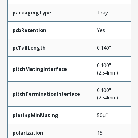
packagingType
Tray
pcbRetention
Yes
pcTailLength
0.140"
0.100"
pitchMatingInterface
(2.54mm)
0.100"
pitchTerminationInterface
(2.54mm)
platingMinMating
50µ”
polarization
15