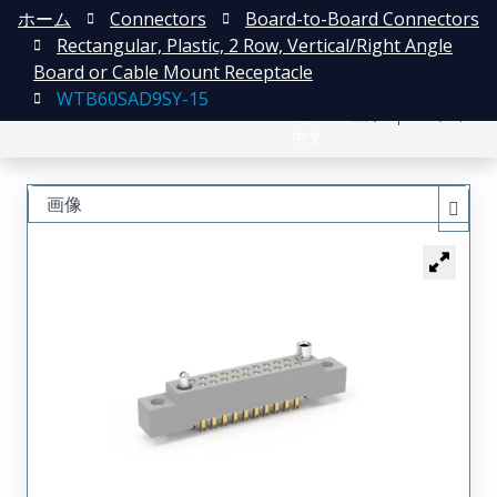
ホーム
Connectors
Board-to-Board Connectors
Rectangular, Plastic, 2 Row, Vertical/Right Angle
Board or Cable Mount Receptacle
WTB60SAD9SY-15
English
登録
ログイン
中文
画像