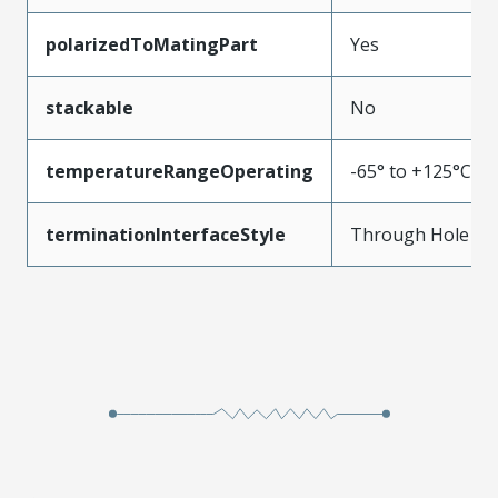
polarizedToMatingPart
Yes
stackable
No
temperatureRangeOperating
-65° to +125°C
terminationInterfaceStyle
Through Hole