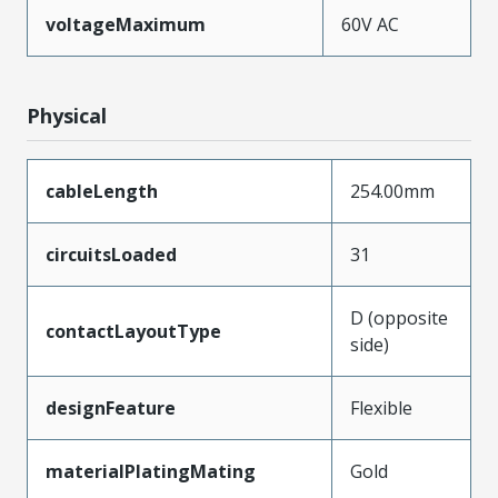
voltageMaximum
60V AC
Physical
cableLength
254.00mm
circuitsLoaded
31
D (opposite
contactLayoutType
side)
designFeature
Flexible
materialPlatingMating
Gold