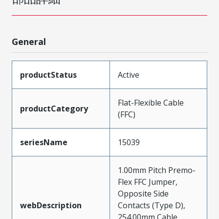
General
productStatus
Active
Flat-Flexible Cable
productCategory
(FFC)
seriesName
15039
1.00mm Pitch Premo-
Flex FFC Jumper,
Opposite Side
webDescription
Contacts (Type D),
254.00mm Cable