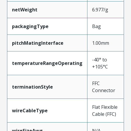
netWeight
6.977/g
packagingType
Bag
pitchMatingInterface
1.00mm
-40° to
temperatureRangeOperating
+105°C
FFC
terminationStyle
Connector
Flat Flexible
wireCableType
Cable (FFC)
wireSizeAwg
N/A