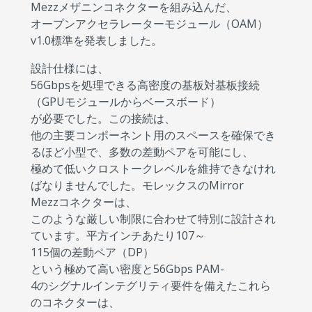
Mezzメザニンコネクターを組み込んだ、
オープンアクセラレーターモジュール（OAM）
v1.0標準を発表しました。
設計仕様には、
56Gbpsを処理できる高密度の基板対基板接続
（GPUモジュールからベースボード）
が必要でした。この接続は、
他の主要コンポーネント用のスペースを確保でき
るほど小型で、多数の差動ペアを可能にし、
極めて低いクロストークレベルを維持できなけれ
ばなりませんでした。モレックスのMirror
Mezzコネクターは、
このような厳しい制限に合わせて特別に設計され
ています。平方インチあたり107～
115個の差動ペア（DP）
という極めて高い密度と56Gbps PAM-
4のシグナルインテグリティ要件を備えたこれら
のコネクターは、