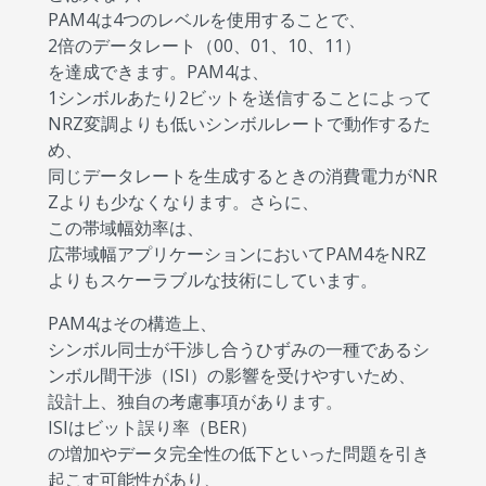
PAM4は4つのレベルを使用することで、
2倍のデータレート（00、01、10、11）
を達成できます。PAM4は、
1シンボルあたり2ビットを送信することによって
NRZ変調よりも低いシンボルレートで動作するた
め、
同じデータレートを生成するときの消費電力がNR
Zよりも少なくなります。さらに、
この帯域幅効率は、
広帯域幅アプリケーションにおいてPAM4をNRZ
よりもスケーラブルな技術にしています。
PAM4はその構造上、
シンボル同士が干渉し合うひずみの一種であるシ
ンボル間干渉（ISI）の影響を受けやすいため、
設計上、独自の考慮事項があります。
ISIはビット誤り率（BER）
の増加やデータ完全性の低下といった問題を引き
起こす可能性があり、