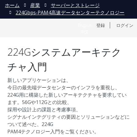
ホーム
産業
サーバーとストレージ
224Gbps-PAM4高速データセンターテクノロジー
English
登録
ログイン
中文
224Gシステムアーキテク
チャ入門
新しいアプリケーションは、
今日の最先端データセンターのインフラを重視し、
224G用に構築した新しいアーキテクチャを要求してい
ます。56Gや112Gとの比較、
採用や設計上の課題と考慮事項、
シグナルインテグリティの要因とソリューションなどに
ついて述べた、224G
PAM4テクノロジー入門をご覧ください。