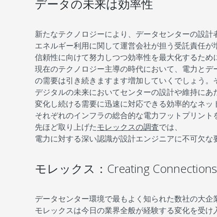
データの未来は効率性
新たなテクノロジーにより、データセンターの設計
エネルギー利用に関して運営会社が担う受託責任が
信頼性に向けて努力しつつ効率性を最大化するため
現在のテクノロジー主導の時代において、電力とデ
の需要は引き続きますます増加していくでしょう。
デジタルの未来においてセンターの設計や維持にあ
変化し続ける需要に迅速に対応できる効率的なネッ
それぞれのインフラの総合的な電力フットプリント
先ほど取り上げた
モレックスの調査
では、
電力に対する深い認識が設計エンジニアに不可欠な要
モレックス：Creating Connections f
データセンター環境で最もよく知られた数社の大企
モレックスは今日の業界全般が経験する変化を受け