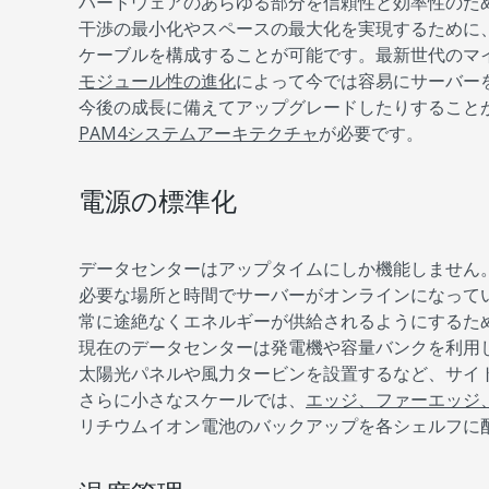
ハードウェアのあらゆる部分を信頼性と効率性のた
干渉の最小化やスペースの最大化を実現するために
ケーブルを構成することが可能です。最新世代のマ
モジュール性の進化
によって今では容易にサーバー
今後の成長に備えてアップグレードしたりすることが
PAM4システムアーキテクチャ
が必要です。
電源の標準化
データセンターはアップタイムにしか機能しません
必要な場所と時間でサーバーがオンラインになって
常に途絶なくエネルギーが供給されるようにするた
現在のデータセンターは発電機や容量バンクを利用
太陽光パネルや風力タービンを設置するなど、サイ
さらに小さなスケールでは、
エッジ、ファーエッジ
リチウムイオン電池のバックアップを各シェルフに