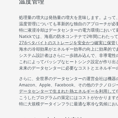
温度管理
処理量の増大は発熱量の増大を意味します。よって
温度管理についても革新的な独自のアプローチが必
特に液浸冷却はデータセンターの電力環境において最近大き
Natickでは、海底の防水コンテナで2年間にわたっ
27.6ペタバイトのストレージを安全かつ確実に保管
海水の冷却効果がエネルギー効率の向上に効果的で
システム設計者はさらに一歩踏み込んで、非導電性
これによってパッシブなヒートシンク設定が作り出
未来のデータセンターに必要なコストとエネルギー
さらに、全世界のデータセンターの運営会社は機器
Amazon、Apple、Facebook、その他のテ
データセンターで生まれた熱エネルギーを利用して
こうしたプログラムの策定にはコストがかかります
特に大規模データインフラに最適な寒冷な気候にお