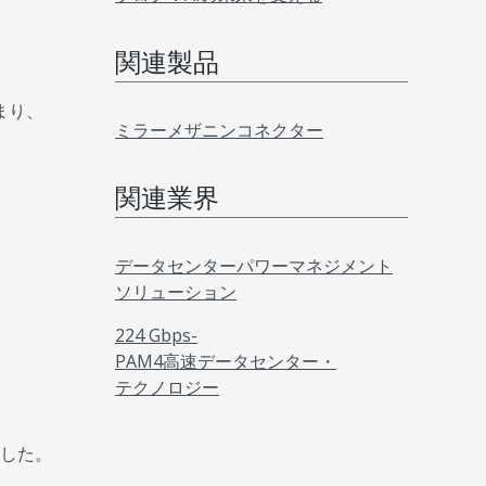
関連製品
まり、
ミラーメザニンコネクター
関連業界
データセンターパワーマネジメント
ソリューション
。
224 Gbps-
PAM4高速データセンター・
テクノロジー
ました。