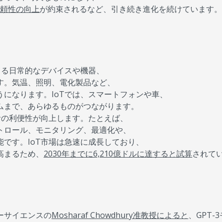
信頼性の向上
が約束されるなど、引き続き進化を続けています。
きる日常的なデバイスや機器、
す。気温、照明、電化製品など、
になります。IoTでは、スマートフォンや車、
ムまで、あらゆるものがつながります。
活の利便性が向上します。たとえば、
トロール、モニタリング、最適化や、
です。IoT市場は急速に成長しており、
高まるため、
2030年までに6,210億ドルに達すると試算
されて
ーサイエンスの
Mosharaf Chowdhury准教授によると
、GPT-