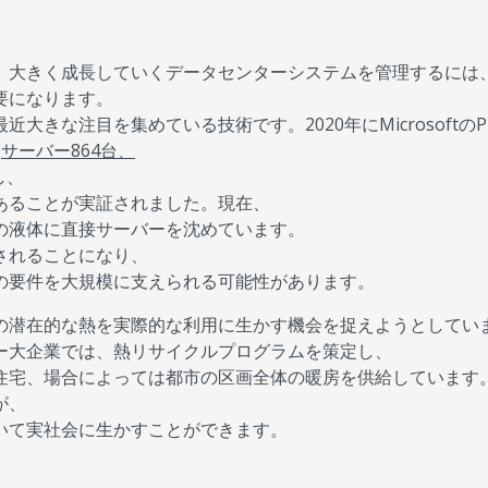
、大きく成長していくデータセンターシステムを管理するには
要になります。
な注目を集めている技術です。2020年にMicrosoftのPro
て
サーバー864台、
し、
あることが実証されました。現在、
の液体に直接サーバーを沈めています。
されることになり、
の要件を大規模に支えられる可能性があります。
の潜在的な熱を実際的な利用に生かす機会を捉えようとしてい
クノロジー大企業では、熱リサイクルプログラムを策定し、
住宅、場合によっては都市の区画全体の暖房を供給しています
が、
いて実社会に生かすことができます。