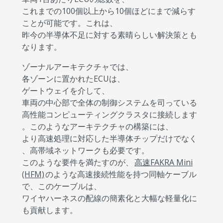
これまでの100個以上から10個ほどにまで減らす
ことが可能です。これは、
昨今の半導体不足に対する素晴らしい解決策とも
なります。
ゾーナルアーキテクチャでは、
各ゾーンに置かれたECUは、
ゲートウェイを介して、
車両の中心部で全体の制御システムを司っている
高性能コンピューティングクラスタに接続します
。このようなアーキテクチャの構築には、
より高速処理に対応した半導体チップだけでなく
、高帯域ネットワークも必要です。
このような要件を満たすのが、
高速FAKRA Mini
(HFM)
のような高速接続性能を持つ同軸ケーブル
で、このケーブルは、
ワイヤハーネスの配線の簡素化と大幅な軽量化に
も貢献します。