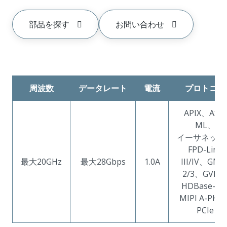
部品を探す
お問い合わせ
周波数
データレート
電流
プロトコル
APIX、ASA-
ML、
イーサネット
FPD-Link
最大20GHz
最大28Gbps
1.0A
III/IV、GMS
2/3、GVIF
HDBase-T
MIPI A-PHY
PCIe