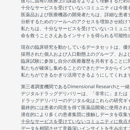
彼らに固有の医療上の課題をよりよく理解するため
十分なサービスを受けていないコミュニティは今後
医薬品および医療機器の開発者たちは、詳細な患者
分析するためのツールへのアクセスを増加させ続け
私たちは、十分なサービスを受けていないコミュニ
命を救うことさえあるインサイトを得られる可能性
現在の臨床研究を動かしているデータセットは、優
採用された個人および人口動態上のグループ、およ
臨床試験に参加し自分の医療履歴を共有することに
私たちが確保し集めることのできたデータからイン
私たちができるかぎり活用できるようにしてくれま
第三者調査機関であるDimensional Researchと一
デジタルドラッグデリバリーは、「非常に」または
ドラッグデリバリーのデジタル化はこれらの研究ギ
最終的には患者の同意を得て医薬品開発に使用され
潜在的により多くの患者集団に接触しデータを収集
十分なサービスを受けていないコミュニティに焦点
データを相関させて意義深いインサイトを生み出す