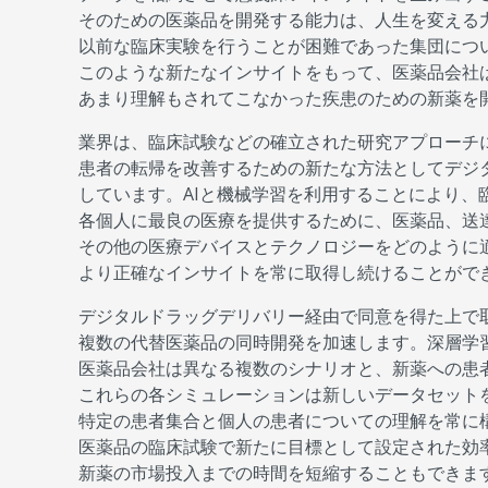
そのための医薬品を開発する能力は、人生を変える
以前な臨床実験を行うことが困難であった集団につ
このような新たなインサイトをもって、医薬品会社
あまり理解もされてこなかった疾患のための新薬を
業界は、臨床試験などの確立された研究アプローチ
患者の転帰を改善するための新たな方法としてデジ
しています。AIと機械学習を利用することにより、
各個人に最良の医療を提供するために、医薬品、送
その他の医療デバイスとテクノロジーをどのように
より正確なインサイトを常に取得し続けることがで
デジタルドラッグデリバリー経由で同意を得た上で
複数の代替医薬品の同時開発を加速します。深層学
医薬品会社は異なる複数のシナリオと、新薬への患
これらの各シミュレーションは新しいデータセット
特定の患者集合と個人の患者についての理解を常に
医薬品の臨床試験で新たに目標として設定された効
新薬の市場投入までの時間を短縮することもできま