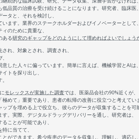
の継続的な臨床試験、研究、データ収集、深層学習がなければ
も低品質の治療を受け続けることになります。研究者、臨床医
データと、それを検討し、
ています。業界のステークホルダーおよびイノベーターとして
ティのために貴重な、
のある
研究のギャップをどのようにして埋めればよいでしょう
先され、対象とされ、調査され、
び、
同意した人々に偏っています。簡単に言えば、機械学習とAIは
サイトを探り出し、
す。
緒に
モレックスが実施した調査
では、医薬品会社の90%近くが、
「極めて」重要であり、患者の転帰の改善に役立つと考えてい
ャップを埋める上で役立ち、彼らのデータが収集することを可
ます。実際、デジタルドラッグデリバリーを通し、研究者は、
することが可能であり、
を
特に当てて、
ことができます。希少疾患のデータを収集し、理解し、適応し