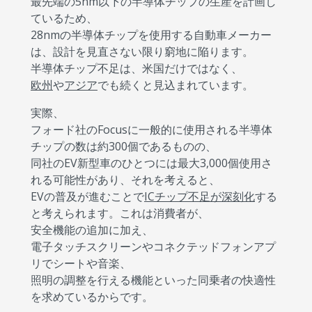
最先端の5nm以下の半導体チップの生産を計画し
ているため、
28nmの半導体チップを使用する自動車メーカー
は、設計を見直さない限り窮地に陥ります。
半導体チップ不足は、米国だけではなく、
欧州
や
アジア
でも続くと見込まれています。
実際、
フォード社のFocusに一般的に使用される半導体
チップの数は約300個であるものの、
同社のEV新型車のひとつには最大3,000個使用さ
れる可能性があり、それを考えると、
EVの普及が進むことで
ICチップ不足が深刻化
する
と考えられます。これは消費者が、
安全機能の追加に加え、
電子タッチスクリーンやコネクテッドフォンアプ
リでシートや音楽、
照明の調整を行える機能といった同乗者の快適性
を求めているからです。