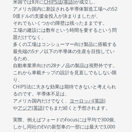
米国では8月に
CHIPS法(英語)
が成立し、
アメリカ国内に新設される半導体製造工場への52
0億ドルの支援金投入が決まりましたが、
それでもいくつかの障壁は残ったままです。
工場の建設には数年という時間を要するという問
題だけでなく、
多くの工場はコンシューマー向け製品に搭載する
最先端の5ナノ以下の半導体の生産を目指してい
るため、
自動車業界向けの28ナノ品の製品は視野外です。
これから車載チップの設計を見直しでもしない限
り、
CHIPS法に大きな効果は期待できないと考えられ
るのです。半導体不足は、
アメリカ国内だけでなく、
ヨーロッパ(英語)
や
アジア(英語)
でもまだ続くと予想されます。
実際、例えばフォードのFocusには平均で300個、
しかし同社のEVの新型車の一部には最大で3,000