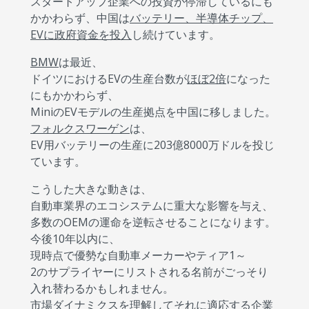
スタートアップ企業への投資が停滞しているにも
かかわらず、中国は
バッテリー、半導体チップ、
EVに政府資金を投入
し続けています。
BMW
は最近、
ドイツにおけるEVの生産台数が
ほぼ2倍
になった
にもかかわらず、
MiniのEVモデルの生産拠点を中国に移しました。
フォルクスワーゲン
は、
EV用バッテリーの生産に203億8000万ドルを投じ
ています。
こうした大きな動きは、
自動車業界のエコシステムに重大な影響を与え、
多数のOEMの運命を逆転させることになります。
今後10年以内に、
現時点で優勢な自動車メーカーやティア1～
2のサプライヤーにリストされる名前がごっそり
入れ替わるかもしれません。
市場ダイナミクスを理解してそれに適応する企業