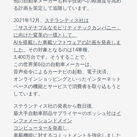
他の自動車メーカーも科学技術への精通度を高め
る計画を策定して追随しています。
2021年12月、
ステランティス社は
「サステナブルなモビリティテックカンパニー」
に向けた変革の一環として、
AIを搭載した車載ソフトウェアの計画を発表しま
した
。その対象となるのは14車種、
3,400万台です。そうすることで、
この世界第6位の自動車メーカーは、
音声命令によるカーナビの起動、電子決済、
オンラインショッピングといったインターネット
ベースの機能とサービスで消費者を取り込もうと
しています。
ステランティス社の発表から数日後、
最大手自動車部品サプライヤーのボッシュ社は
イ
ンフォメーションドメイン
コンピューターを発表
し、
車載機能に対するコミットメントを強化しました