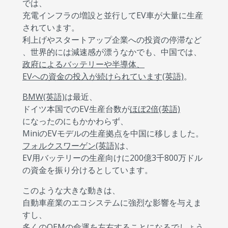
では、
充電インフラの増設と並行してEV車が大量に生産
されています。
利上げやスタートアップ企業への投資の停滞など
、世界的には減速感が漂うなかでも、中国では、
政府によるバッテリーや半導体、
EVへの資金の投入が続けられています(英語)
。
BMW(英語)
は最近、
ドイツ本国でのEV生産台数が
ほぼ2倍(英語)
になったのにもかかわらず、
MiniのEVモデルの生産拠点を中国に移しました。
フォルクスワーゲン(英語)
は、
EV用バッテリーの生産向けに200億3千800万ドル
の資金を振り分けるとしています。
このような大きな動きは、
自動車産業のエコシステムに強烈な影響を与えま
すし、
多くのOEMの命運を左右することになるでしょう