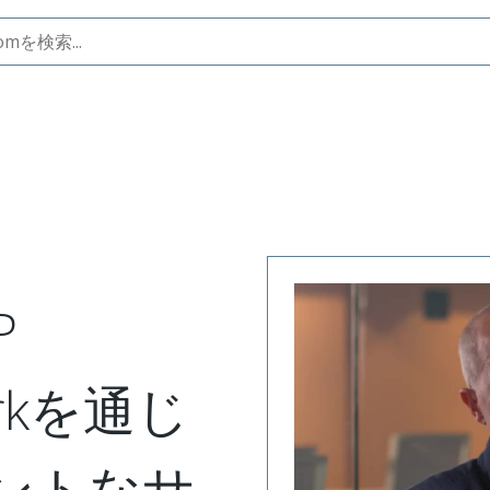
P
workを通じ
ントなサ