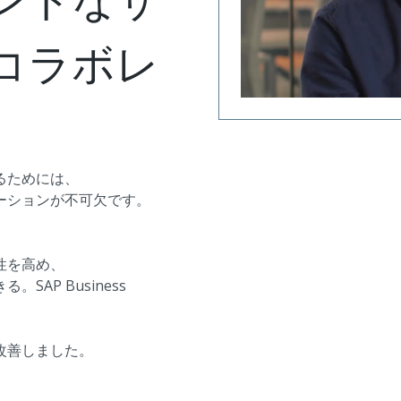
コラボレ
るためには、
ーションが不可欠です。
性を高め、
AP Business
改善しました。