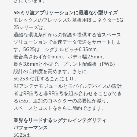
されています。
5Gミリ波アプリケーションに最適な小型サイズ
モレックスのフレックス対基板用RFコネクター5G
25シリーズは、
過酷な環境条件からの保護を提供する省スペース
ソリューションで高速データ伝送をサポートしま
す。5G25は、シグナルピッチ0.35mm、
嵌合高さわずか0.6mm、ボディ幅2.5mm、
長さ3.6mmと小型で、プリント配線板（PWB）
設計の自由度を高めます。さらに、
5G25を使用することにより、
RFアンテナモジュールとモバイルデバイスの設計
者はRF信号と非RF信号を組み合わせることができ
るため、追加のコネクターの必要性が減り、
スペースとコストをさらに節約できます。
業界をリードするシグナルインテグリティ
パフォーマンス
5G25は、