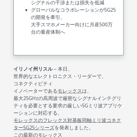
シグナルの干渉または損失を低減
グローバルなコラボレーションが5G25
の開発を牽引、
大手スマホメーカー向けに月産500万
台の量産体制へ
イリノイ州リスル
– 本日、
世界的なエレクトロニクス・リーダーで、
コネクティビティ
イノベーターである
モレックス
は、
最大25GHzの高周波で厳密なシグナルインテグリ
ティを必要とする要求の厳しい5Gミリ波アプリケ
ーションに対応する、
モレックスのフレックス対基板同軸ミリ波コネク
ター5G25シリーズ
を発表しました。
この最新のモレックス