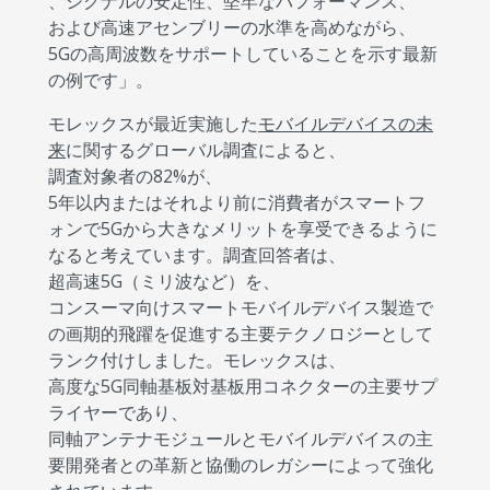
、シグナルの安定性、堅牢なパフォーマンス、
および高速アセンブリーの水準を高めながら、
5Gの高周波数をサポートしていることを示す最新
の例です」。
モレックスが最近実施した
モバイルデバイスの未
来
に関するグローバル調査によると、
調査対象者の82%が、
5年以内またはそれより前に消費者がスマートフ
ォンで5Gから大きなメリットを享受できるように
なると考えています。調査回答者は、
超高速5G（ミリ波など）を、
コンスーマ向けスマートモバイルデバイス製造で
の画期的飛躍を促進する主要テクノロジーとして
ランク付けしました。モレックスは、
高度な5G同軸基板対基板用コネクターの主要サプ
ライヤーであり、
同軸アンテナモジュールとモバイルデバイスの主
要開発者との革新と協働のレガシーによって強化