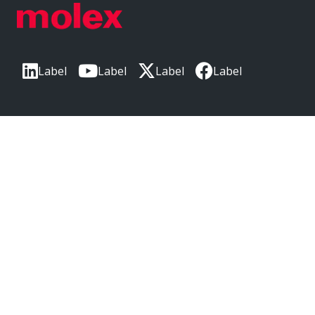
Label
Label
Label
Label
Label
本社
〒220-0012
神奈川県横浜市西区みなとみらい3丁目3番3号
横浜コネクトスクエア 18階
モレックスは、米国におけるMolex, LLCの登録商標であり、
その他の国でも登録されている場合があります。
ここに記載されているその他の商標はすべて、