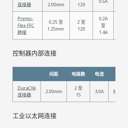
0.5A
连接器
2.00mm
120
Premo-
0.2A
0.25 至
2 至
Flex FFC
至
1.25mm
120
跨接
1.4A
控制器内部连接
间距
电路数
电流
配置
DuraClik
2 至
2.00mm
3.0A
线对板
连接器
15
工业以太网连接