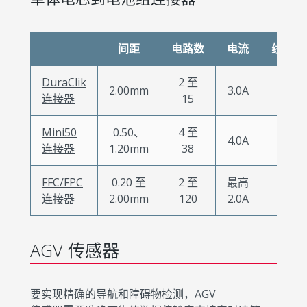
间距
电路数
电流
线对板
DuraClik
2 至
2.00mm
3.0A
X
连接器
15
Mini50
0.50、
4 至
4.0A
X
连接器
1.20mm
38
FFC/FPC
0.20 至
2 至
最高
X
连接器
2.00mm
120
2.0A
AGV 传感器
要实现精确的导航和障碍物检测，AGV