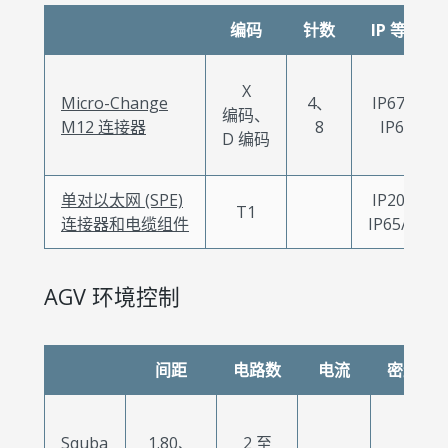
编码
针数
IP 等级
X
Micro-Change
4、
IP67、
编码、
M12 连接器
8
IP68
D 编码
单对以太网 (SPE)
IP20、
T1
连接器和电缆组件
IP65/67
AGV 环境控制
间距
电路数
电流
密封式
Squba
1.80、
2 至