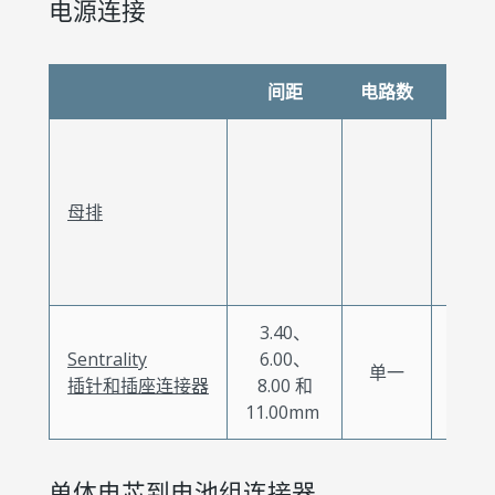
电源连接
间距
电路数
电流
30.0
母排
至
200.0
3.40、
Sentrality
6.00、
最高
单一
插针和插座连接器
8.00 和
350.0
11.00mm
单体电芯到电池组连接器