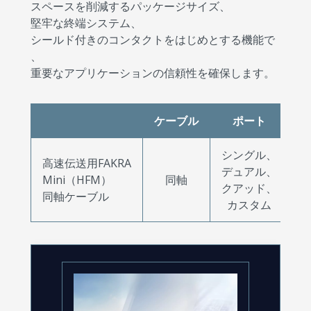
スペースを削減するパッケージサイズ、
堅牢な終端システム、
シールド付きのコンタクトをはじめとする機能で
、
重要なアプリケーションの信頼性を確保します。
ケーブル
ポート
防
シングル、
高速伝送用FAKRA
デュアル、
Mini（HFM）
同軸
クアッド、
同軸ケーブル
カスタム