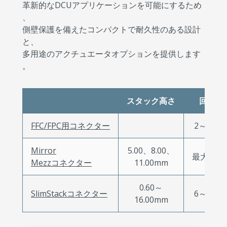
革新的なDCUアプリケーションを可能にするため
、
側壁保護を備えたコンパクトで耐久性のある設計
と、
多用途のアクチュエータオプションを提供します
。
スタック高さ
回路
FFC/FPC用コネクター
2～120
Mirror
5.00、8.00、
最大270
Mezzコネクター
11.00mm
0.60～
SlimStackコネクター
6～240
16.00mm