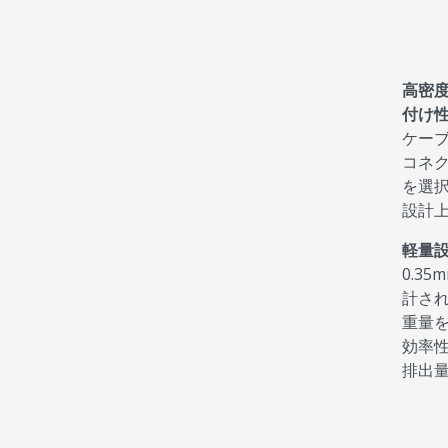
高密
付け
ケー
コネ
を選
設計
軽量
0.35
計さ
重量
効率
排出