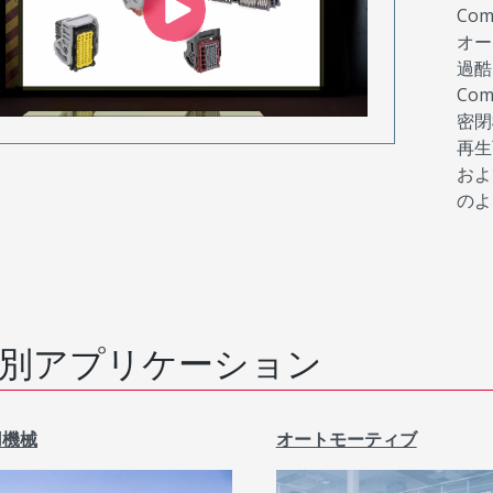
Co
オー
過酷
Co
密閉
再生
およ
のよ
別アプリケーション
用機械
オートモーティブ