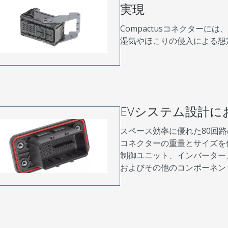
実現
Compactusコネクター
湿気やほこりの侵入による想
EVシステム設計に
スペース効率に優れた80回
コネクターの重量とサイズを
制御ユニット、インバーター
およびその他のコンポーネン