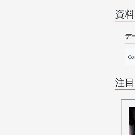
資料
デ
C
注目