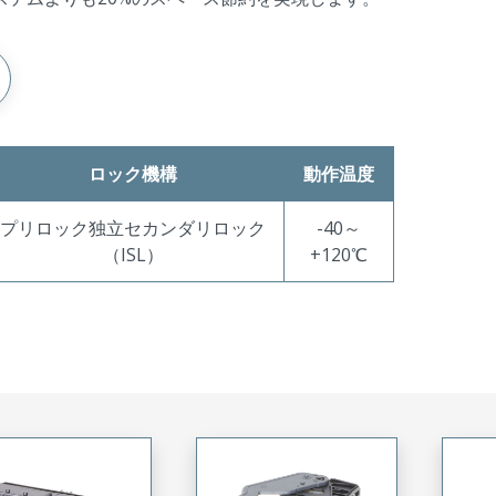
ロック機構
動作温度
プリロック独立セカンダリロック
-40～
（ISL）
+120℃