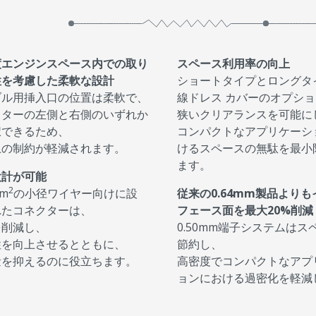
度エンジンスペース内での取り
スペース利用率の向上
性を考慮した柔軟な設計
ショートタイプとロングタ
ブル用挿入口の位置は柔軟で、
線ドレス カバーのオプシ
クターの左側と右側のいずれか
狭いクリアランスを可能に
択できるため、
コンパクトなアプリケーシ
上の制約が軽減されます。
けるスペースの無駄を最小
ます。
設計が可能
2
mm
の小径ワイヤー向けに設
従来の0.64mm製品より
れたコネクターは、
フェース面を最大20%削減
を削減し、
0.50mm端子システムはス
性を向上させるとともに、
節約し、
量を抑えるのに役立ちます。
高密度でコンパクトなアプ
ョンにおける過密化を軽減