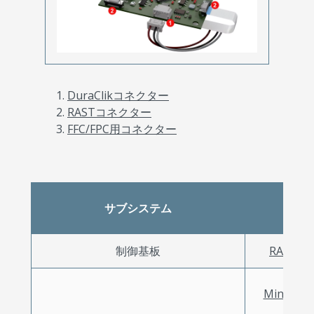
DuraClikコネクター
RASTコネクター
FFC/FPC用コネクター
サブシステム
製
制御基板
RAST
Mini-F