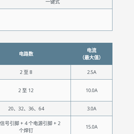
一键式
电流
电路数
（最大值）
2 至 8
2.5A
2 至 12
10.0A
20、32、36、64
3.0A
个信号引脚 + 4 个电源引脚 + 2
15.0A
个焊钉