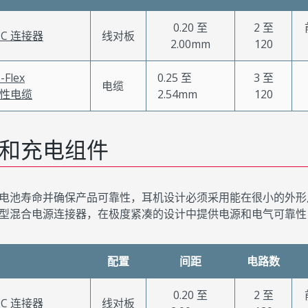
0.20 至
2 至
FPC 连接器
线对板
2.00mm
120
-Flex
0.25 至
3 至
电缆
性电缆
2.54mm
120
和充电组件
电池寿命并确保产品可靠性，耳机设计必须采用能在很小的外形尺寸中
型混合电源连接器，在极度紧凑的设计中提供电源和电气可靠性
配置
间距
电路数
0.20 至
2 至
FPC 连接器
线对板