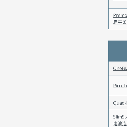
Premo
扁平柔
OneB
Pico-
Quad
SlimS
电池连