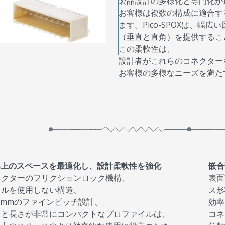
製品設計の多様化と専門化が
お客様は複数の構成に適合す
ます。Pico-SPOXは、幅
（垂直と直角）を提供するこ
この柔軟性は、
設計者がこれらのコネクター
お客様の多様なニーズを満た
CB上のスペースを最適化し、設計柔軟性を強化
嵌合
ネクターのフリクションロック機構、
表面
イルを使用しない構造、
ス形
50mmのファインピッチ設計、
効率
さと長さが非常にコンパクトなプロファイルは、
コネ