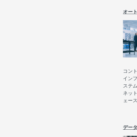
オー
コン
イン
ステ
ネッ
ェー
デー