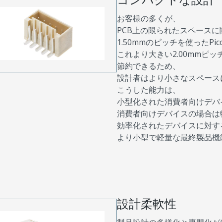
お客様の多くが、
PCB上の限られたスペース
1.50mmのピッチを使ったPi
これより大きい2.00mmピ
節約できるため、
設計者はより小さなスペース
こうした能力は、
小型化された消費者向けデバ
消費者向けデバイスの場合は
効率化されたデバイスに対す
より小型で軽量な最終製品機
設計柔軟性