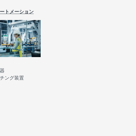
ートメーション
器
チング装置