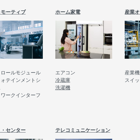
トモーティブ
ホーム家電
産業オ
産業機
トロールモジュール
エアコン
スイッ
フォテインメントシ
冷蔵庫
ム
洗濯機
トワークインターフ
ス
タ・センター
テレコミュニケーション