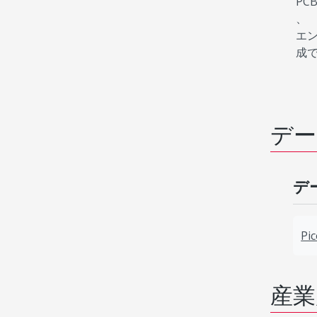
P
、
エ
成
デー
デ
Pi
産業