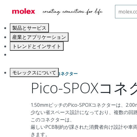
ホーム
コネクター
電線対基板用コネクター
Pi
製品とサービス
産業とアプリケーション
トレンドとインサイト
キャリア
モレックスについて
電線対基板用コネクター
Pico-SPOXコ
1.50mmピッチのPico-SPOXコネクターは、2
少ない省スペース設計になっており、複数の回路
このコネクターは、
厳しいPCB制約が課された消費者向け設計や車
きます。