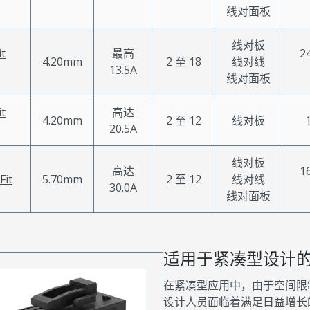
线对面板
线对板
it
最高
2
4.20mm
2 至 18
线对线
13.5A
线对面板
it
高达
4.20mm
2 至 12
线对板
20.5A
线对板
高达
1
Fit
5.70mm
2 至 12
线对线
30.0A
线对面板
适用于紧凑型设计
在紧凑型应用中，由于空间限
设计人员面临着满足日益增长的