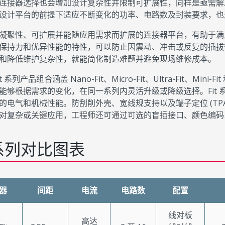
连接器选择也会增加设计复杂性并限制可扩展性，同样是亟需解
设计平台的前提下适应不断变化的功率、电路数及封装要求，也
凝聚性、可扩展并能随应用需求而扩展的连接器平台，有助于满
保持力和优异性能的特性，可以防止因震动、冲击或反复的插拔
和降低维护复杂性，就能简化制造难题并避免现场维修成本。
t 系列产品组合涵盖 Nano-Fit、Micro-Fit、Ultra-Fit、Min
能够根据需求的变化，在同一系列内灵活升级或降级选择。Fit
的电气和机械性能。防刮削外壳、宽线规支持以及端子定位 (TP
对复杂或关键应用，工程师还可通过可选的盲插接口、颜色编码
t 系列对比图表
器
间距
电流
电路数
配置
线对板
高达