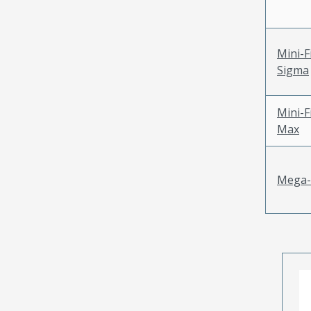
Mini-F
Sigma
Mini-F
Max
Mega-