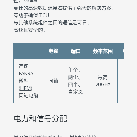
性。Molex
莫仕的高速数据连接器提供了强大的解决方案，
有助于确保 TCU
与其他系统组件之间的通信是可靠、
高速且安全的。
电缆
端口
频率范围
电流
高速
单个、
FAKRA
两个、
最高
微型
同轴
1.5A
四个、
20GHz
(HFM)
自定义
同轴电缆
电力和信号分配