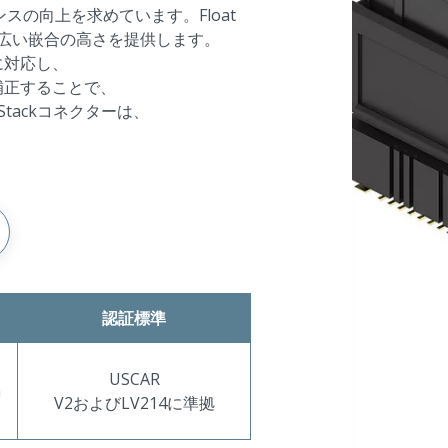
スの向上を求めています。Float
幅広い嵌合の高さを提供します。
に対応し、
補正することで、
Stackコネクターは、
。
認証標準
USCAR
m
V2およびLV214に準拠