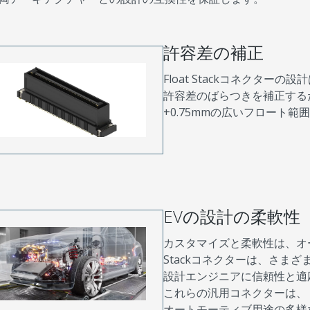
許容差の補正
Float Stackコネクタ
許容差のばらつきを補正する
+0.75mmの広いフロート
EVの設計の柔軟性
カスタマイズと柔軟性は、オー
Stackコネクターは、さま
設計エンジニアに信頼性と適
これらの汎用コネクターは、
オートモーティブ用途の多様