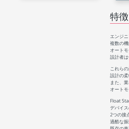
特徴
エンジニ
複数の機
オートモ
設計者は
これらの
設計の柔
また、業
オートモ
Floa
デバイス
2つの接
過酷な振
既存の車