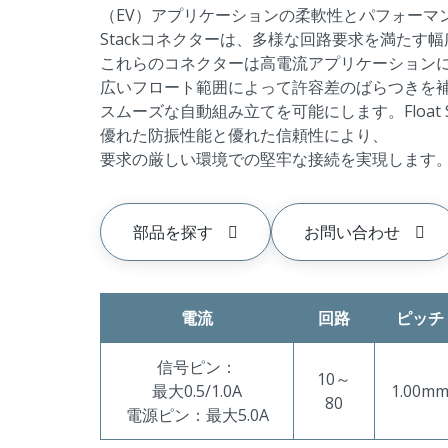
（EV）アプリケーションの柔軟性とパフォーマン
Stackコネクターは、多様な回路要求を満たす
これらのコネクターは高電流アプリケーション
広いフロート範囲によって許容差のばらつきを
スムーズな自動組み立てを可能にします。Float 
優れた防振性能と優れた信頼性により、
要求の厳しい環境での堅牢な接続を実現します
部品を探す
お問い合わせ
電流
回路
ピッチ
信号ピン：
10～
最大0.5/1.0A
1.00m
80
電源ピン：最大5.0A