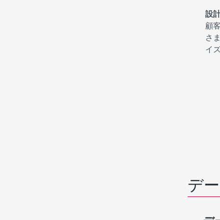
設
顧
さ
イ
デー