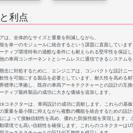
と利点
アは、全体的なサイズと重量を削減しながら、
能を単一のモジュールに統合するという課題に直面しています
ーティブ環境特有の過酷な条件にも耐えられる堅牢性を保証し
他の車両コンポーネントとシームレスに通信できるシステムを
懸念に対処するために、エンジニアは、コンパクトな設計ニー
軟性を可能にする製品を必要としています。耐久性を高める材
界標準に準拠し、既存の車両アーキテクチャーとの設計の互換
ーティブ最終製品の成功に大きな価値を追加します。
t Stackコネクターは、車両設計の成功に貢献します。これら
の重量を最小限に抑えながら複数の機能を統合するための設計
点によって接触信頼性を高め、優れた防振性能を実現します。
動環境でも高い信頼性を確保します。これらのコネクターはUSCA
両アーキテクチャーとの設計の互換性を保証します。