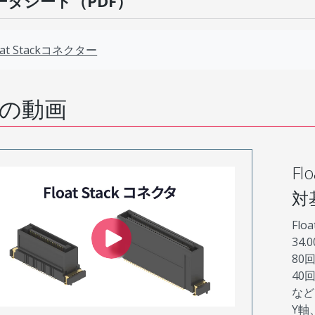
ータシート（PDF）
oat Stackコネクター
の動画
F
対
Flo
34
80
40
など
Y軸