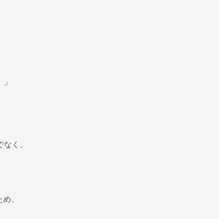
。」
でなく、
ため、