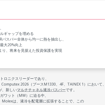
、
ルギャップを埋める
PRバスバー全体から均一に熱を抽出し、
最大20%向上
により、将来を見据えた投資保護を実現
トロニクスリーダーであり、
putex 2026（ブースM1330、4F、TAINEX 1）において
が、新しい
マルチチャネル液冷バスバー
です。
メガワット（MW）に迫る中、
Molexは、液冷を配電層に拡張することで、この