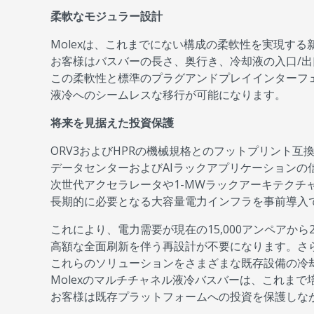
柔軟なモジュラー設計
Molexは、これまでにない構成の柔軟性を実現す
お客様はバスバーの長さ、奥行き、冷却液の入口/
この柔軟性と標準のプラグアンドプレイインターフ
液冷へのシームレスな移行が可能になります。
将来を見据えた投資保護
ORV3およびHPRの機械規格とのフットプリント互
データセンターおよびAIラックアプリケーションの
次世代アクセラレータや1-MWラックアーキテクチ
長期的に必要となる大容量電力インフラを事前導入
これにより、電力需要が現在の15,000アンペアから2
高額な全面刷新を伴う再設計が不要になります。さ
これらのソリューションをさまざまな既存設備の冷
Molexのマルチチャネル液冷バスバーは、これま
お客様は既存プラットフォームへの投資を保護しな