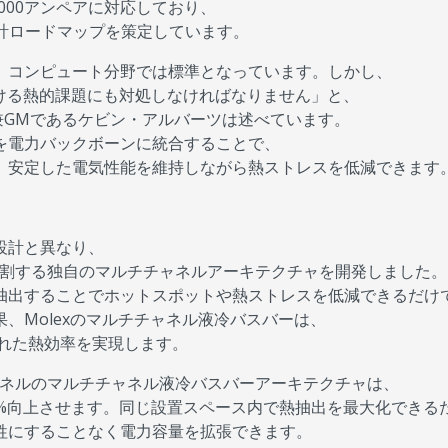
000アンペアに対応しており、
設計ロードマップを策定しています。
、コンピュート分野では標準となっています。しかし、
ける熱的課題にも対処しなければなりません」と、
VP兼GMであるケビン・アルバーツは述べています。
を電力バックボーンに統合することで、
、安定した電気性能を維持しながら熱ストレスを低減できます
設計と異なり、
に分割する独自のマルチチャネルアーキテクチャを開発しました。
抽出することでホットスポットや熱ストレスを低減できるだけ
、Molexのマルチチャネル液冷バスバーは、
いう優れた熱効率を実現します。
チャネルのマルチチャネル液冷バスバーアーキテクチャは、
0%向上させます。同じ設置スペース内で熱抽出を最大化できる
牲にすることなく電力容量を拡張できます。