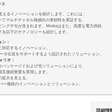
ース
ンフラを支えるイノベーションを紹介します。これには、
いてマルチチャネル熱抽出の有効性を実証する、
ングデモが含まれます。Molexはまた、高度な電力供給、
する以下のテクノロジーも紹介します。
ョン：
に対応するイノベーション。
データ伝送をサポートするよう設計されたソリューション。
フォリオ：
コパッケージドおよび光ソリューションにより、
相互接続密度を実現します。
の拡大を支える、
ファイバー接続のイノベーションとソリューション。
詳細情