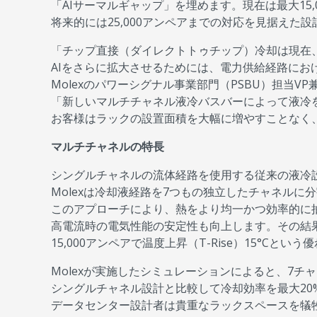
「AIサーマルギャップ」を埋めます。現在は最大15,
将来的には25,000アンペアまでの対応を見据えた
「チップ直接（ダイレクトトゥチップ）冷却は現在
AIをさらに拡大させるためには、電力供給経路にお
Molexのパワーシグナル事業部門（PSBU）担当
「新しいマルチチャネル液冷バスバーによって液冷
お客様はラックの設置面積を大幅に増やすことなく
マルチチャネルの特長
シングルチャネルの流体経路を使用する従来の液冷
Molexは冷却液経路を7つもの独立したチャネル
このアプローチにより、熱をより均一かつ効率的に
高電流時の電気性能の安定性も向上します。その結果
15,000アンペアで温度上昇（T-Rise）15°Cと
Molexが実施したシミュレーションによると、7
シングルチャネル設計と比較して冷却効率を最大2
データセンター設計者は貴重なラックスペースを犠