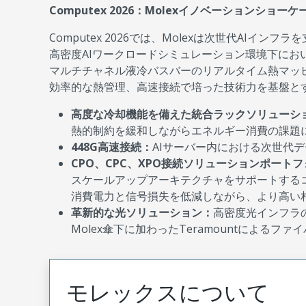
Computex 2026：Molexイノベーションショーケ
Computex 2026では、Molexは次世代AIイ
高密度AIワークロードシミュレーション環境下にお
マルチチャネル液冷バスバーのリアルタイム熱マッピ
効率的な熱管理、高速接続で培った技術力を基盤と
高度な冷却機能を備えた統合ラックソリューシ
熱的制約を緩和しながらエネルギー消費の課題
448G高速接続：
AIサーバー内における次世代
CPO、CPC、XPO接続ソリューションポート
スケールアップアーキテクチャをサポートする
消費電力と信号損失を低減しながら、より高い
革新的な光ソリューション：
高密度光インフラ
Molex傘下に加わったTeramountによる
モレックスについて