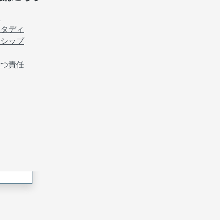
ア
スタディ
ーシップ
持つ責任