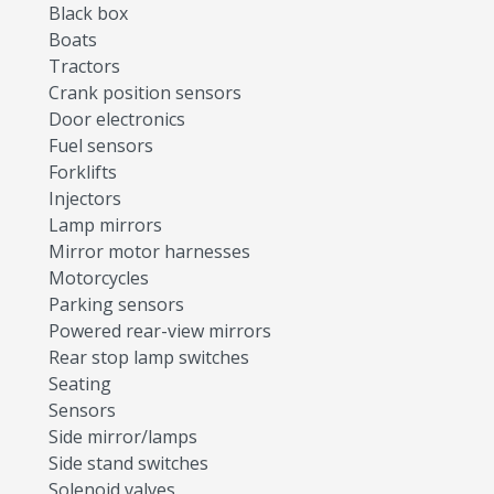
Black box
Boats
Tractors
Crank position sensors
Door electronics
Fuel sensors
Forklifts
Injectors
Lamp mirrors
Mirror motor harnesses
Motorcycles
Parking sensors
Powered rear-view mirrors
Rear stop lamp switches
Seating
Sensors
Side mirror/lamps
Side stand switches
Solenoid valves