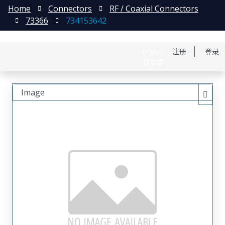
Home
Connectors
RF / Coaxial Connectors
73366
734153642
English
注册
登录
日本語
Image