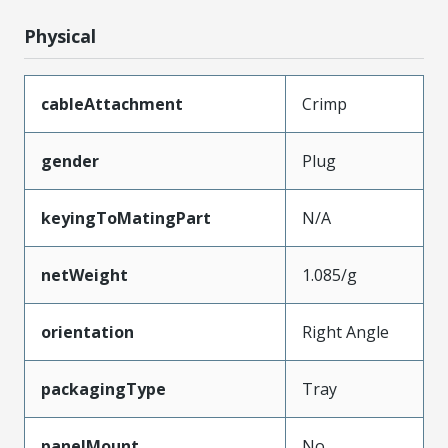
Physical
cableAttachment
Crimp
gender
Plug
keyingToMatingPart
N/A
netWeight
1.085/g
orientation
Right Angle
packagingType
Tray
panelMount
No