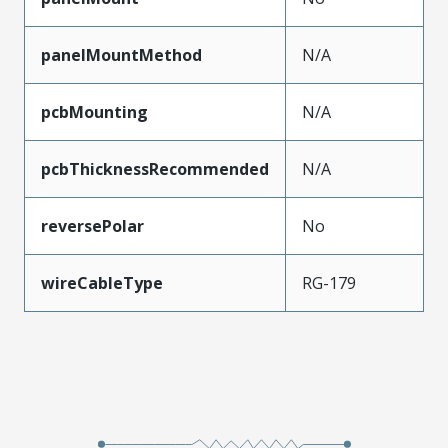
panelMountMethod
N/A
pcbMounting
N/A
pcbThicknessRecommended
N/A
reversePolar
No
wireCableType
RG-179