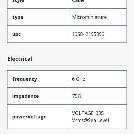
type
Microminiature
upc
195842195899
Electrical
frequency
6 GHz
impedance
75Ω
VOLTAGE: 335
powerVoltage
Vrms@Sea Level