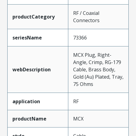
RF / Coaxial
productCategory
Connectors
seriesName
73366
MCX Plug, Right-
Angle, Crimp, RG-179
webDescription
Cable, Brass Body,
Gold (Au) Plated, Tray,
75 Ohms
application
RF
productName
MCX
style
Cable