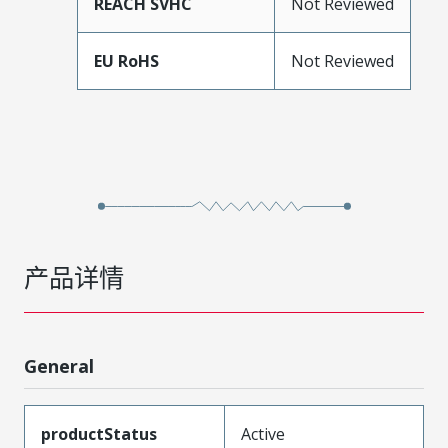
REACH SVHC
Not Reviewed
EU RoHS
Not Reviewed
产品详情
General
productStatus
Active