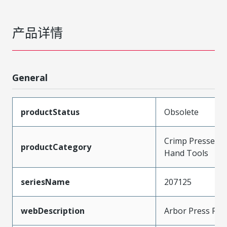
产品详情
General
productStatus
Obsolete
Crimp Presses a
productCategory
Hand Tools
seriesName
207125
webDescription
Arbor Press Fixt