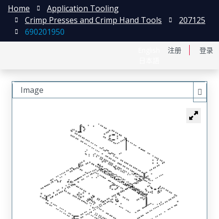
Home
Application Tooling
Crimp Presses and Crimp Hand Tools
207125
690201950
English
注册
登录
日本語
Image