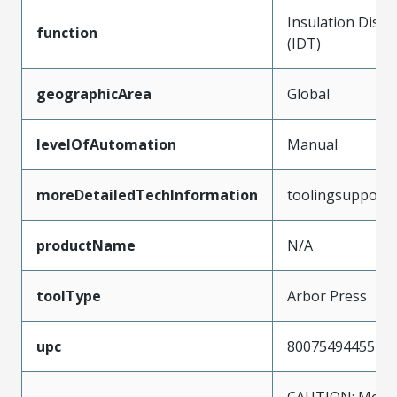
Insulation Disp
function
(IDT)
geographicArea
Global
levelOfAutomation
Manual
moreDetailedTechInformation
toolingsupport
productName
N/A
toolType
Arbor Press
upc
800754944557
CAUTION: Molex