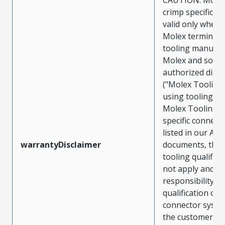
crimp specificat
valid only when 
Molex terminals
tooling manufac
Molex and sold 
authorized distr
("Molex Tooling
using tooling ot
Molex Tooling w
specific connect
listed in our ATS
warrantyDisclaimer
documents, the
tooling qualifica
not apply and t
responsibility for
qualification of 
connector system
the customer. M