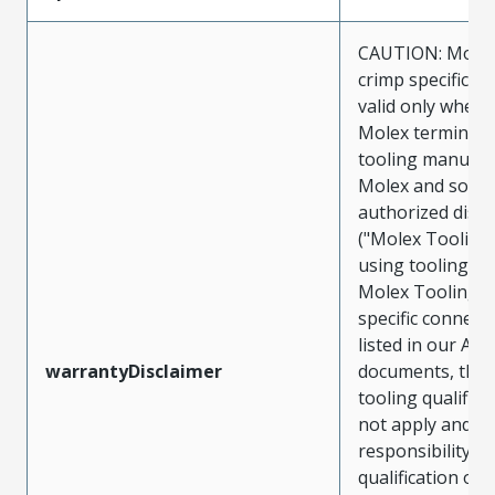
CAUTION: Molex
crimp specificat
valid only when 
Molex terminals
tooling manufac
Molex and sold 
authorized distr
("Molex Tooling
using tooling ot
Molex Tooling w
specific connect
listed in our ATS
warrantyDisclaimer
documents, the
tooling qualifica
not apply and t
responsibility for
qualification of 