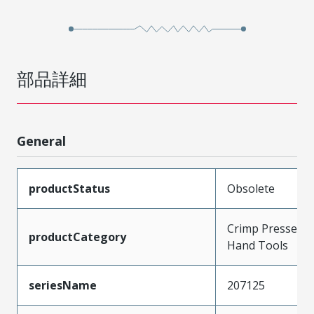
部品詳細
General
productStatus
Obsolete
Crimp Presses a
productCategory
Hand Tools
seriesName
207125