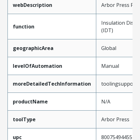
webDescription
Arbor Press Fixt
Insulation Disp
function
(IDT)
geographicArea
Global
levelOfAutomation
Manual
moreDetailedTechInformation
toolingsupport
productName
N/A
toolType
Arbor Press
upc
800754944557