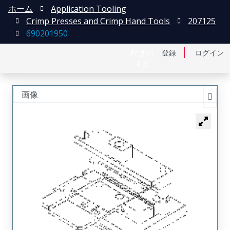
ホーム
Application Tooling
Crimp Presses and Crimp Hand Tools
207125
690201950
English
登録
ログイン
中文
画像