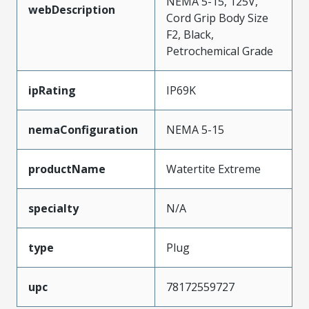
NEMA 5-15, 125V,
webDescription
Cord Grip Body Size
F2, Black,
Petrochemical Grade
ipRating
IP69K
nemaConfiguration
NEMA 5-15
productName
Watertite Extreme
specialty
N/A
type
Plug
upc
78172559727