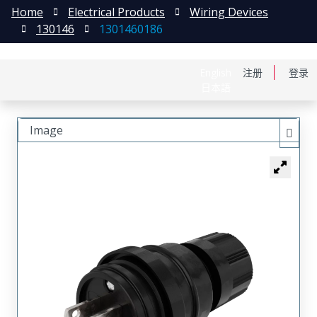
Home
Electrical Products
Wiring Devices
130146
1301460186
English
注册
登录
日本語
Image