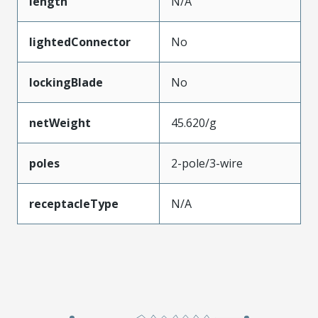
length
N/A
lightedConnector
No
lockingBlade
No
netWeight
45.620/g
poles
2-pole/3-wire
receptacleType
N/A