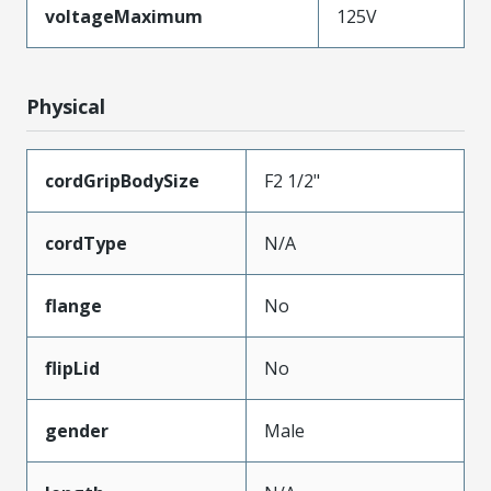
voltageMaximum
125V
Physical
cordGripBodySize
F2 1/2"
cordType
N/A
flange
No
flipLid
No
gender
Male