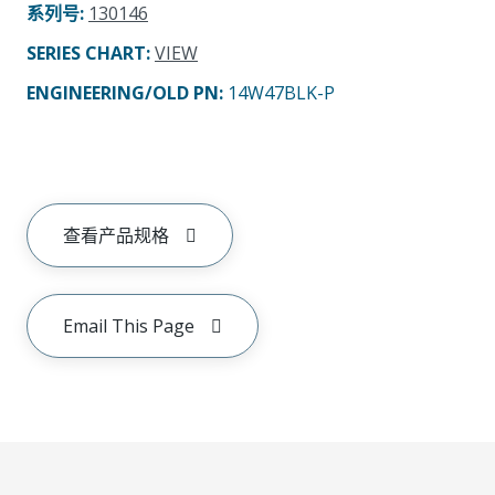
系列号
:
130146
SERIES CHART
:
VIEW
ENGINEERING/OLD PN:
14W47BLK-P
查看产品规格
Email This Page