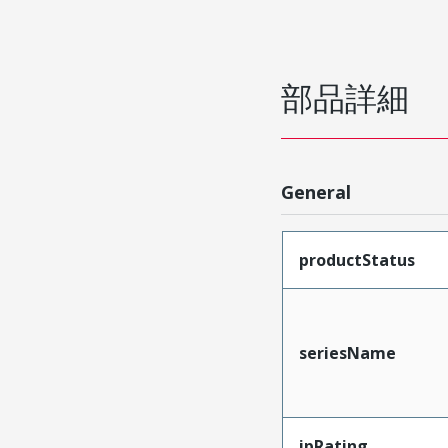
部品詳細
General
productStatus
seriesName
ipRating