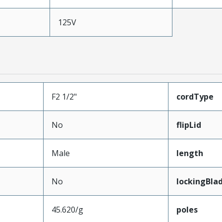
125V
F2 1/2"
cordType
No
flipLid
Male
length
No
lockingBla
45.620/g
poles