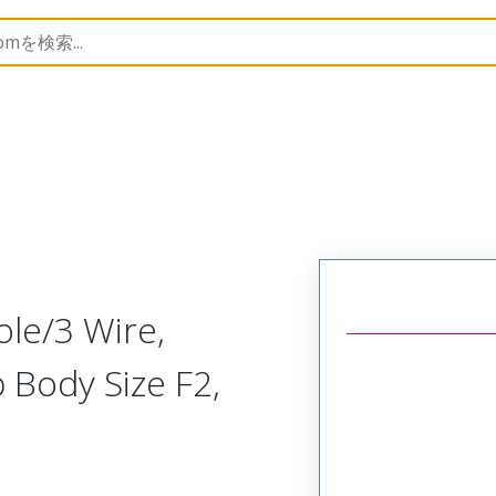
146
1301460186
ole/3 Wire,
 Body Size F2,