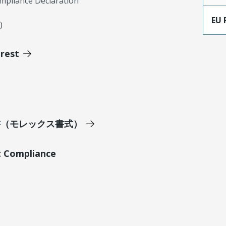
mpliance Declaration
EU 
)
erest
明書（モレックス書式）
t Compliance