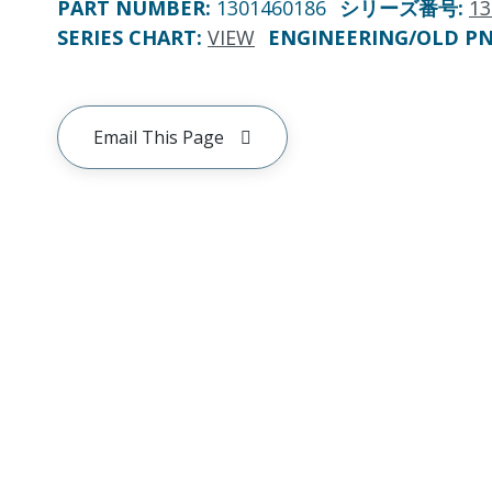
PART NUMBER
:
1301460186
シリーズ番号
:
13
SERIES CHART
:
VIEW
ENGINEERING/OLD P
Email This Page