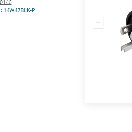
0146
N:
14W47BLK-P