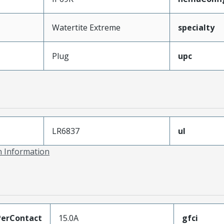
Watertite Extreme
specialty
Plug
upc
LR6837
ul
on Information
erContact
15.0A
gfci