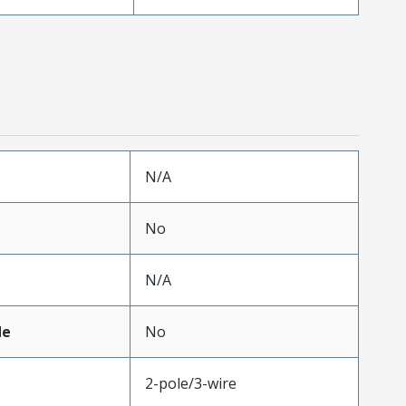
N/A
No
N/A
de
No
2-pole/3-wire