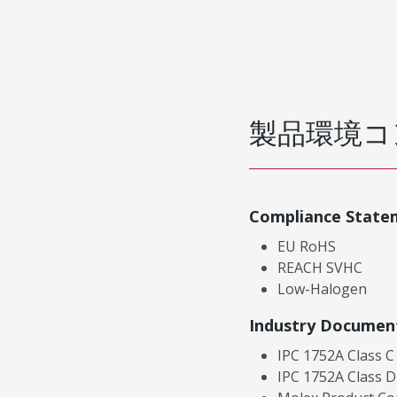
製品環境コ
Compliance State
EU RoHS
REACH SVHC
Low-Halogen
Industry Documen
IPC 1752A Class C
IPC 1752A Class D