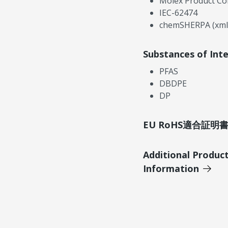
Molex Product Co
IEC-62474
chemSHERPA (xml
Substances of Int
PFAS
DBDPE
DP
EU RoHS適合証
Additional Produc
Information