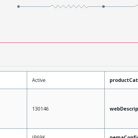
Active
productCa
130146
webDescrip
IP69K
nemaConfi