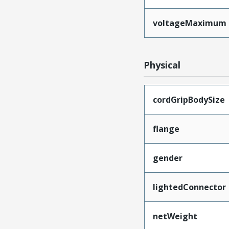
voltageMaximum
Physical
cordGripBodySize
flange
gender
lightedConnector
netWeight