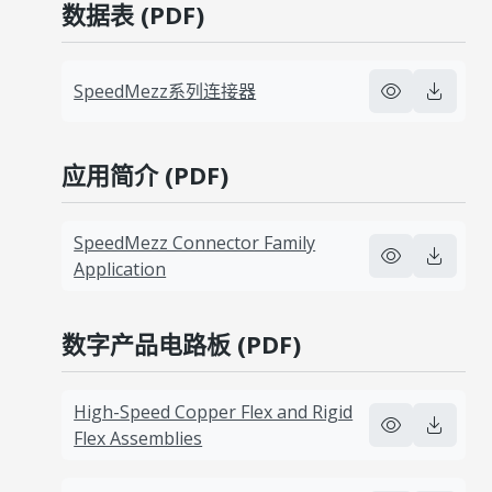
数据表 (PDF)
SpeedMezz系列连接器
应用简介 (PDF)
SpeedMezz Connector Family
Application
数字产品电路板 (PDF)
High-Speed Copper Flex and Rigid
Flex Assemblies