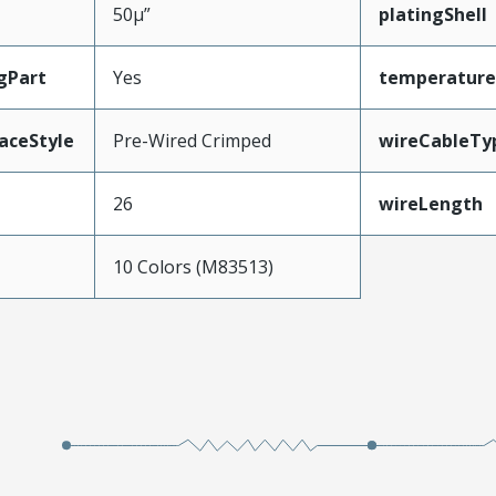
50µ”
platingShell
gPart
Yes
temperature
aceStyle
Pre-Wired Crimped
wireCableTy
26
wireLength
10 Colors (M83513)