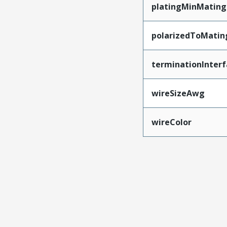
platingMinMating
polarizedToMatin
terminationInterf
wireSizeAwg
wireColor