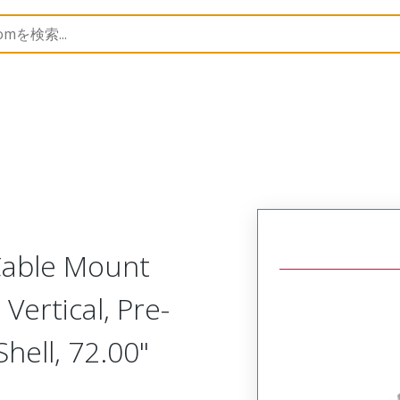
Metal, Cable Mount Plug
MM-214-021-161-00Y8
 Cable Mount
Vertical, Pre-
ell, 72.00"