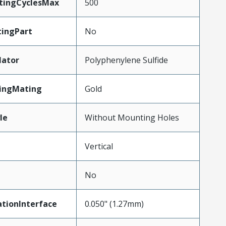
atingCyclesMax
500
ingPart
No
lator
Polyphenylene Sulfide
tingMating
Gold
le
Without Mounting Holes
Vertical
No
tionInterface
0.050" (1.27mm)