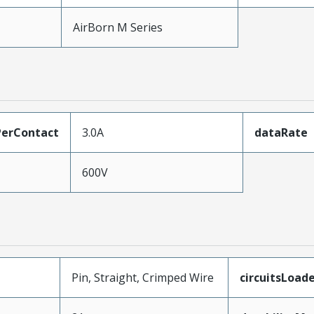
AirBorn M Series
erContact
3.0A
dataRate
600V
Pin, Straight, Crimped Wire
circuitsLoad