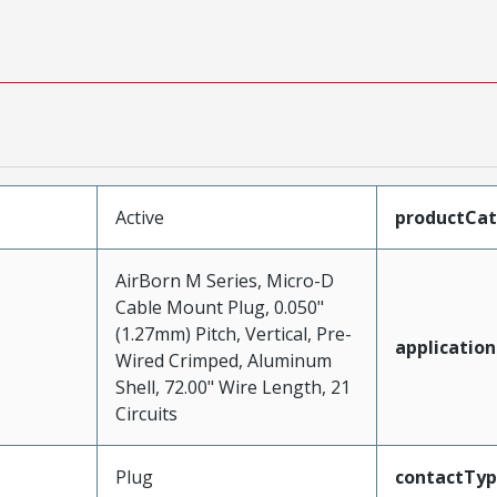
Active
productCa
AirBorn M Series, Micro-D
Cable Mount Plug, 0.050"
(1.27mm) Pitch, Vertical, Pre-
application
Wired Crimped, Aluminum
Shell, 72.00" Wire Length, 21
Circuits
Plug
contactTy