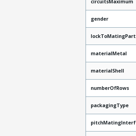
circuitsMaximum
gender
lockToMatingPart
materialMetal
materialShell
numberOfRows
packagingType
pitchMatingInter