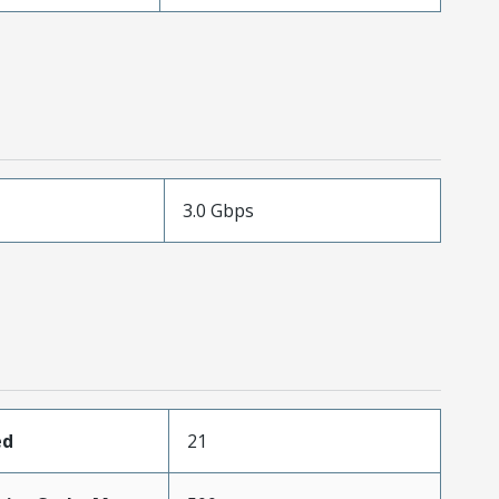
3.0 Gbps
ed
21