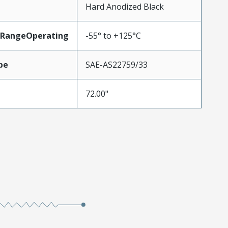
Hard Anodized Black
RangeOperating
-55° to +125°C
pe
SAE-AS22759/33
72.00"