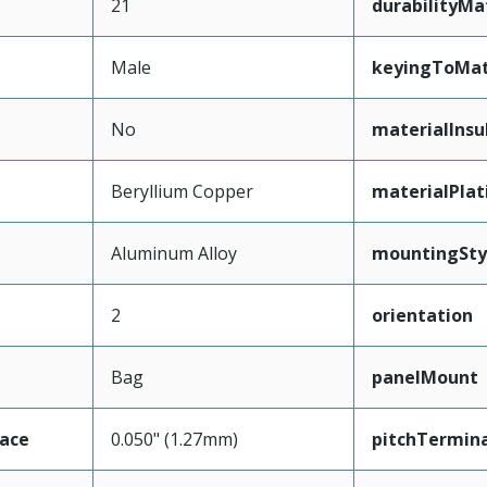
21
durabilityM
Male
keyingToMat
No
materialInsu
Beryllium Copper
materialPla
Aluminum Alloy
mountingSty
2
orientation
Bag
panelMount
face
0.050" (1.27mm)
pitchTermina