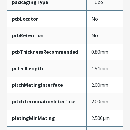
packagingType
Tube
pcbLocator
No
pcbRetention
No
pcbThicknessRecommended
0.80mm
pcTailLength
1.91mm
pitchMatingInterface
2.00mm
pitchTerminationInterface
2.00mm
platingMinMating
2.500µm