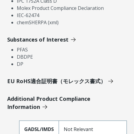
IPC 1752A Class D
Molex Product Compliance Declaration
IEC-62474
chemSHERPA (xml)
Substances of Interest
PFAS
DBDPE
DP
EU RoHS適合証明書（モレックス書式）
Additional Product Compliance
Information
GADSL/IMDS
Not Relevant