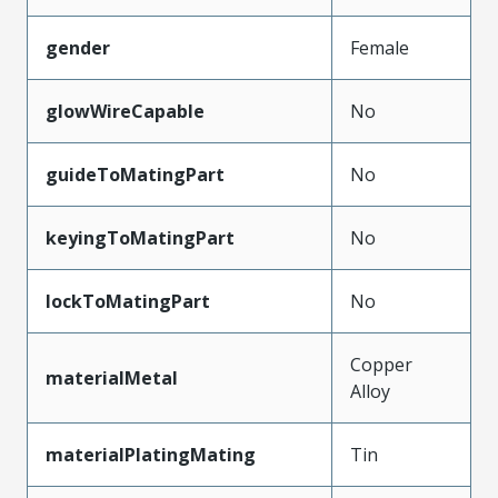
gender
Female
glowWireCapable
No
guideToMatingPart
No
keyingToMatingPart
No
lockToMatingPart
No
Copper
materialMetal
Alloy
materialPlatingMating
Tin