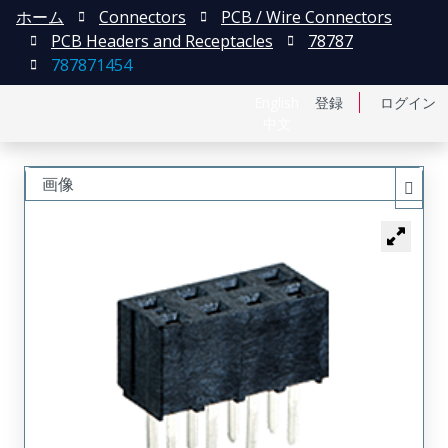
ホーム
Connectors
PCB / Wire Connectors
PCB Headers and Receptacles
78787
787871454
English
登録
ログイン
中文
画像