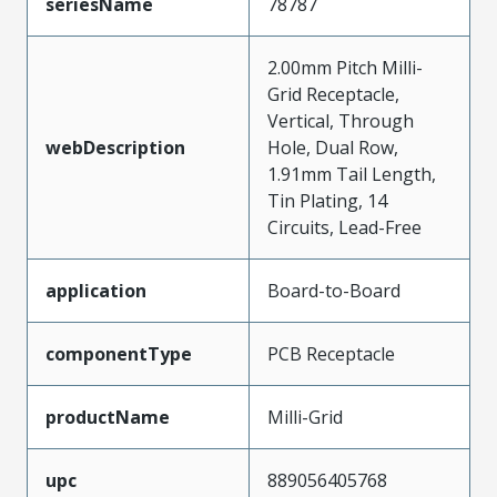
seriesName
78787
2.00mm Pitch Milli-
Grid Receptacle,
Vertical, Through
webDescription
Hole, Dual Row,
1.91mm Tail Length,
Tin Plating, 14
Circuits, Lead-Free
application
Board-to-Board
componentType
PCB Receptacle
productName
Milli-Grid
upc
889056405768