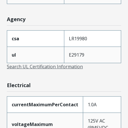
Agency
csa
LR19980
ul
E29179
Search UL Certification Information
Electrical
currentMaximumPerContact
1.0A
125V AC
voltageMaximum
(RMS)/DC