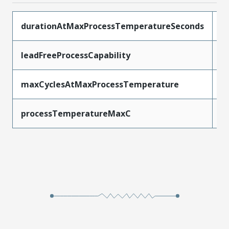
durationAtMaxProcessTemperatureSeconds
1
leadFreeProcessCapability
W
maxCyclesAtMaxProcessTemperature
1
processTemperatureMaxC
2