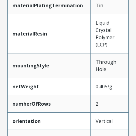
materialPlatingTermination
Tin
Liquid
Crystal
materialResin
Polymer
(LCP)
Through
mountingStyle
Hole
netWeight
0.405/g
numberOfRows
2
orientation
Vertical