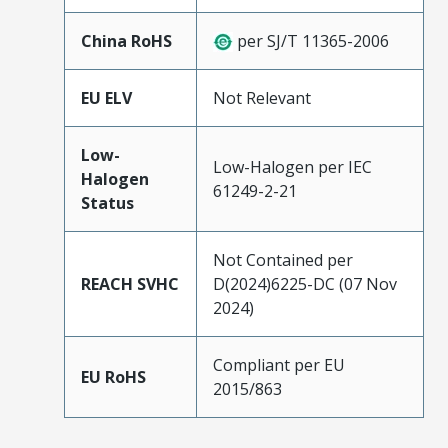
China RoHS
per SJ/T 11365-2006
EU ELV
Not Relevant
Low-
Low-Halogen per IEC
Halogen
61249-2-21
Status
Not Contained per
REACH SVHC
D(2024)6225-DC (07 Nov
2024)
Compliant per EU
EU RoHS
2015/863