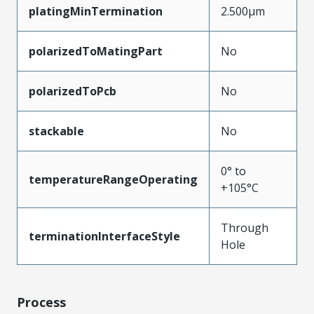
platingMinTermination
2.500µm
polarizedToMatingPart
No
polarizedToPcb
No
stackable
No
0° to
temperatureRangeOperating
+105°C
Through
terminationInterfaceStyle
Hole
Process