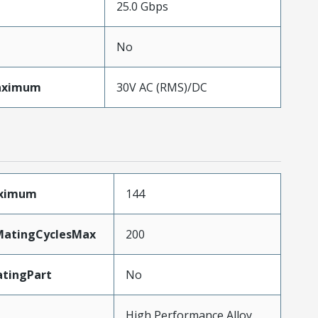
25.0 Gbps
No
aximum
30V AC (RMS)/DC
aximum
144
yMatingCyclesMax
200
tingPart
No
High Performance Alloy