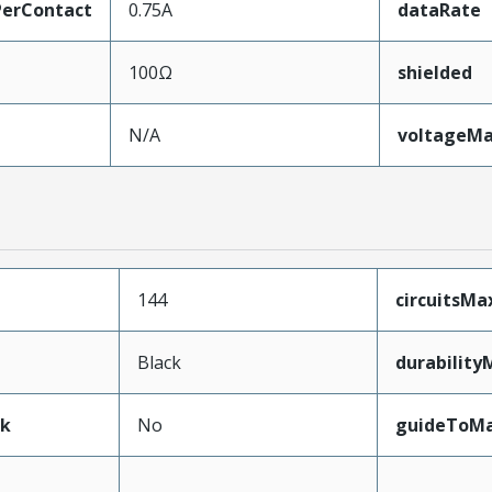
erContact
0.75A
dataRate
100Ω
shielded
N/A
voltageM
144
circuitsM
Black
durabilit
ak
No
guideToMa