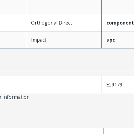
Orthogonal Direct
component
Impact
upc
E29179
on Information