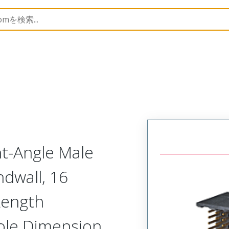
410
764101604
ht-Angle Male
dwall, 16
Length
ole Dimension