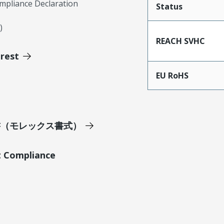
mpliance Declaration
Status
)
REACH SVHC
erest
EU RoHS
明書（モレックス書式）
t Compliance