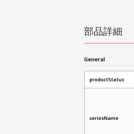
部品詳細
General
productStatus
seriesName