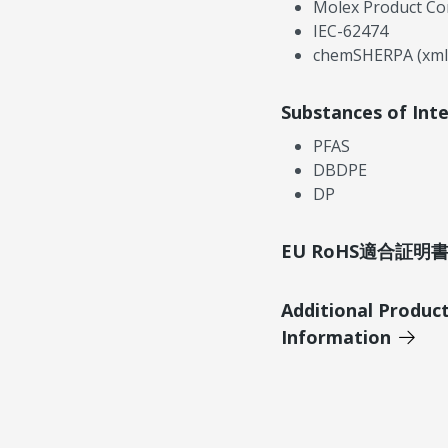
Molex Product Co
IEC-62474
chemSHERPA (xml
Substances of Int
PFAS
DBDPE
DP
EU RoHS適合証
Additional Produc
Information