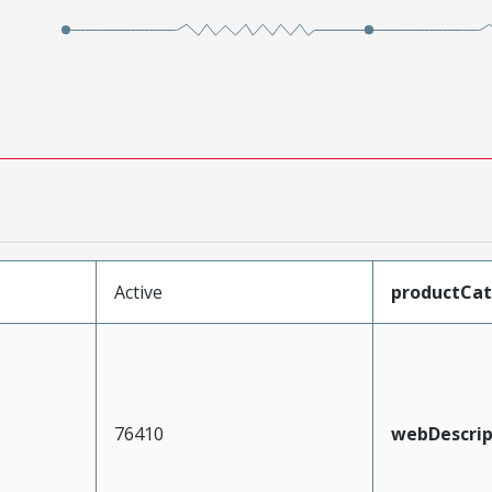
Active
productCa
76410
webDescrip