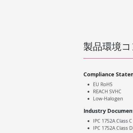
製品環境コ
Compliance State
EU RoHS
REACH SVHC
Low-Halogen
Industry Documen
IPC 1752A Class C
IPC 1752A Class D