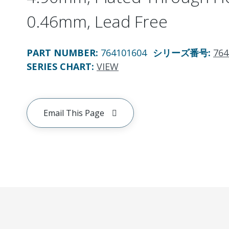
0.46mm, Lead Free
PART NUMBER
:
764101604
シリーズ番号
:
764
SERIES CHART
:
VIEW
Email This Page