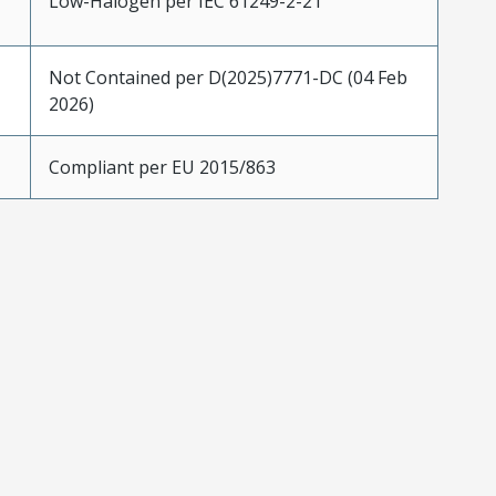
Low-Halogen per IEC 61249-2-21
Not Contained per D(2025)7771-DC (04 Feb
2026)
Compliant per EU 2015/863