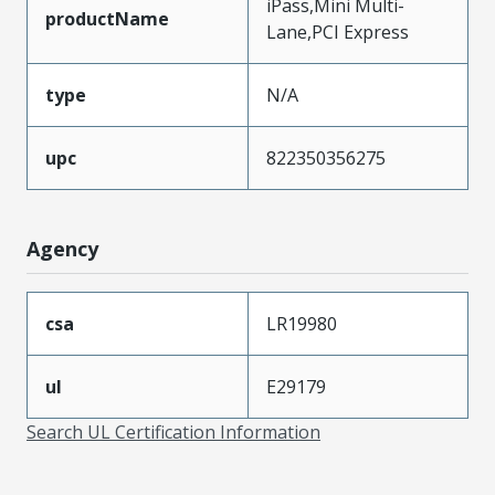
iPass,Mini Multi-
productName
Lane,PCI Express
type
N/A
upc
822350356275
Agency
csa
LR19980
ul
E29179
Search UL Certification Information