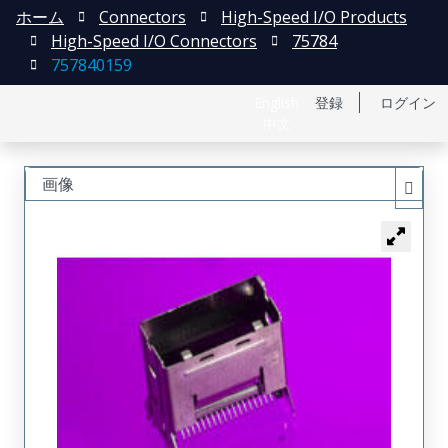
ホーム
Connectors
High-Speed I/O Products
High-Speed I/O Connectors
75784
757840159
English
登録
ログイン
中文
画像