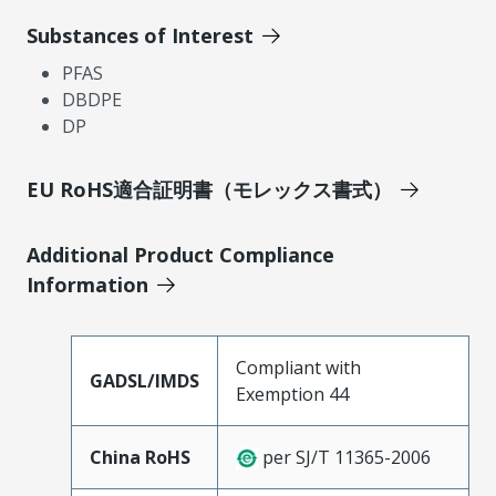
Substances of Interest
PFAS
DBDPE
DP
EU RoHS適合証明書（モレックス書式）
Additional Product Compliance
Information
Compliant with
GADSL/IMDS
Exemption 44
China RoHS
per SJ/T 11365-2006