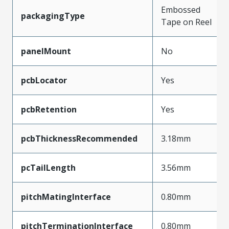
Embossed
packagingType
Tape on Reel
panelMount
No
pcbLocator
Yes
pcbRetention
Yes
pcbThicknessRecommended
3.18mm
pcTailLength
3.56mm
pitchMatingInterface
0.80mm
pitchTerminationInterface
0.80mm