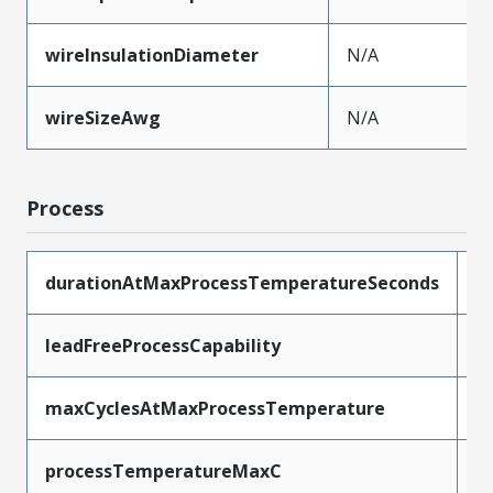
wireInsulationDiameter
N/A
wireSizeAwg
N/A
Process
durationAtMaxProcessTemperatureSeconds
2
leadFreeProcessCapability
R
maxCyclesAtMaxProcessTemperature
1
processTemperatureMaxC
2