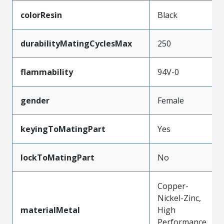
colorResin
Black
durabilityMatingCyclesMax
250
flammability
94V-0
gender
Female
keyingToMatingPart
Yes
lockToMatingPart
No
Copper-
Nickel-Zinc,
materialMetal
High
Performance