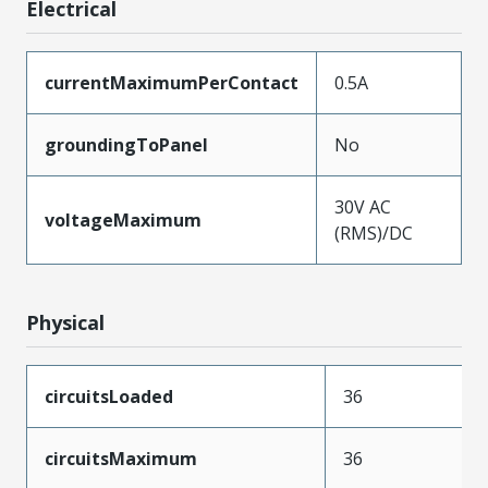
Electrical
currentMaximumPerContact
0.5A
groundingToPanel
No
30V AC
voltageMaximum
(RMS)/DC
Physical
circuitsLoaded
36
circuitsMaximum
36