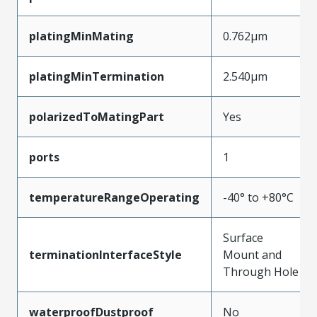
platingMinMating
0.762µm
platingMinTermination
2.540µm
polarizedToMatingPart
Yes
ports
1
temperatureRangeOperating
-40° to +80°C
Surface
terminationInterfaceStyle
Mount and
Through Hole
waterproofDustproof
No