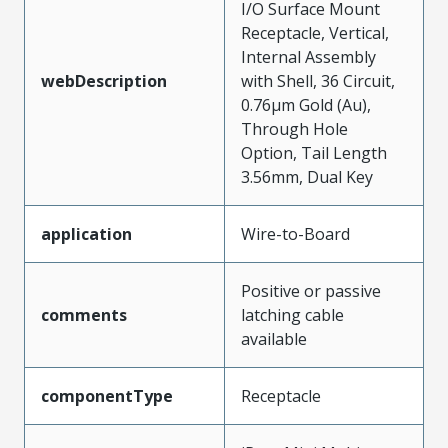
I/O Surface Mount
Receptacle, Vertical,
Internal Assembly
webDescription
with Shell, 36 Circuit,
0.76µm Gold (Au),
Through Hole
Option, Tail Length
3.56mm, Dual Key
application
Wire-to-Board
Positive or passive
comments
latching cable
available
componentType
Receptacle