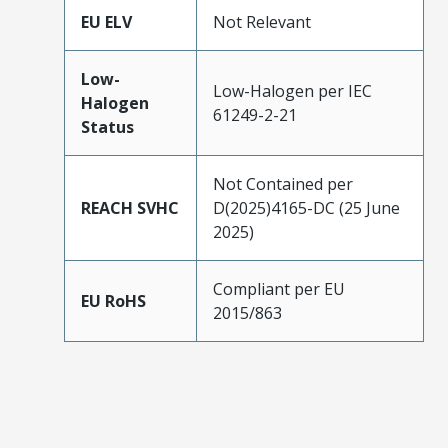
EU ELV
Not Relevant
Low-
Low-Halogen per IEC
Halogen
61249-2-21
Status
Not Contained per
REACH SVHC
D(2025)4165-DC (25 June
2025)
Compliant per EU
EU RoHS
2015/863