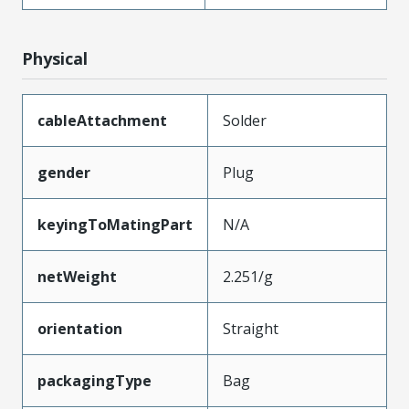
Physical
cableAttachment
Solder
gender
Plug
keyingToMatingPart
N/A
netWeight
2.251/g
orientation
Straight
packagingType
Bag