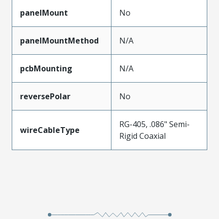
panelMount
No
panelMountMethod
N/A
pcbMounting
N/A
reversePolar
No
RG-405, .086" Semi-
wireCableType
Rigid Coaxial