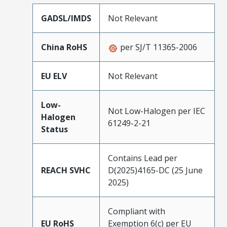
GADSL/IMDS
Not Relevant
China RoHS
per SJ/T 11365-2006
EU ELV
Not Relevant
Low-
Not Low-Halogen per IEC
Halogen
61249-2-21
Status
Contains Lead per
REACH SVHC
D(2025)4165-DC (25 June
2025)
Compliant with
EU RoHS
Exemption 6(c) per EU