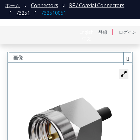
ホーム
Connectors
RF / Coaxial Connectors
73251
732510051
English
登録
ログイン
中文
画像