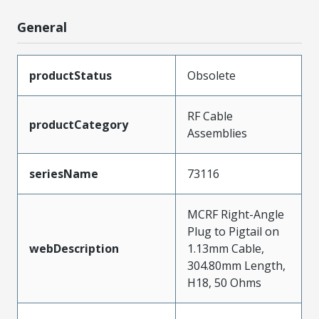
General
productStatus
Obsolete
RF Cable
productCategory
Assemblies
seriesName
73116
MCRF Right-Angle
Plug to Pigtail on
webDescription
1.13mm Cable,
304.80mm Length,
H18, 50 Ohms