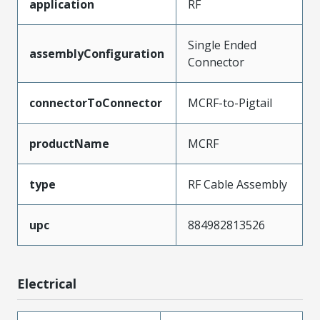
application
RF
Single Ended
assemblyConfiguration
Connector
connectorToConnector
MCRF-to-Pigtail
productName
MCRF
type
RF Cable Assembly
upc
884982813526
Electrical