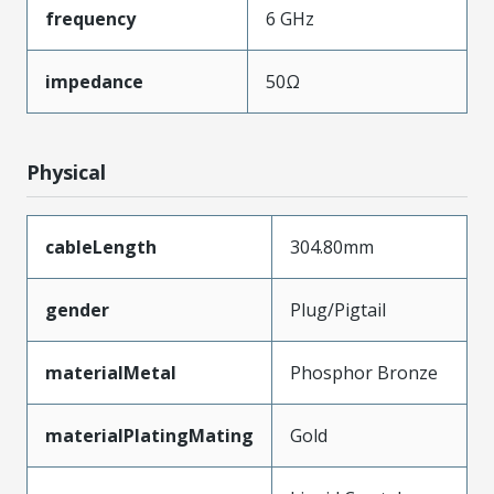
frequency
6 GHz
impedance
50Ω
Physical
cableLength
304.80mm
gender
Plug/Pigtail
materialMetal
Phosphor Bronze
materialPlatingMating
Gold