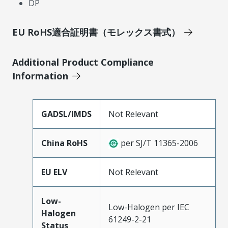
DP
EU RoHS適合証明書（モレックス書式）
Additional Product Compliance
Information
GADSL/IMDS
Not Relevant
China RoHS
per SJ/T 11365-2006
EU ELV
Not Relevant
Low-
Low-Halogen per IEC
Halogen
61249-2-21
Status