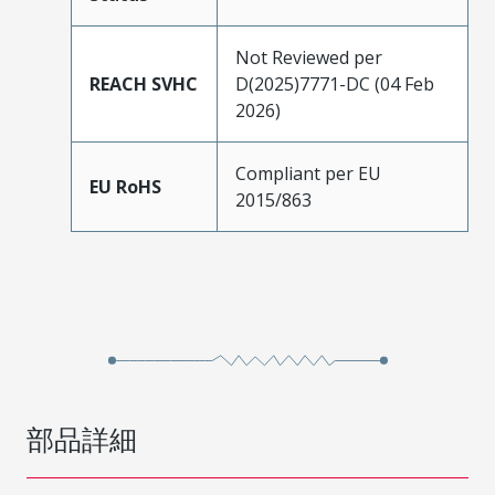
Not Reviewed per
REACH SVHC
D(2025)7771-DC (04 Feb
2026)
Compliant per EU
EU RoHS
2015/863
部品詳細