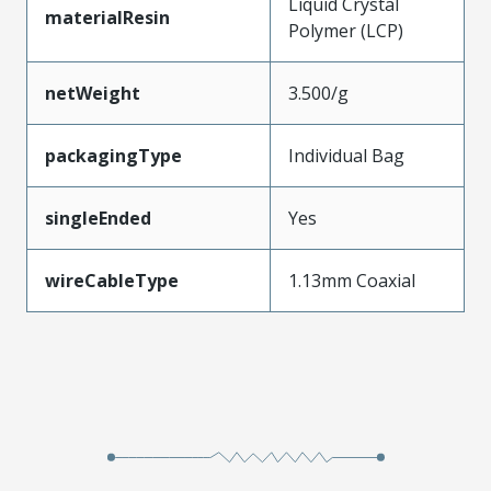
Liquid Crystal
materialResin
Polymer (LCP)
netWeight
3.500/g
packagingType
Individual Bag
singleEnded
Yes
wireCableType
1.13mm Coaxial