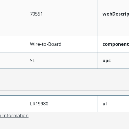
70551
webDescrip
Wire-to-Board
component
SL
upc
LR19980
ul
on Information