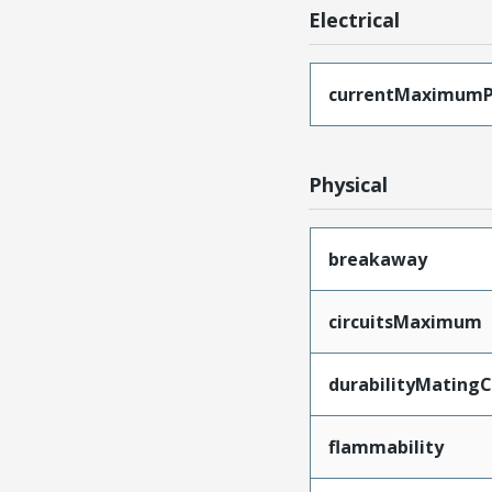
Electrical
currentMaximumP
Physical
breakaway
circuitsMaximum
durabilityMating
flammability