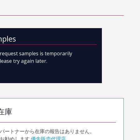
mples
o request samples is temporarily
lease try again later.
在庫
パートナーから在庫の報告はありません。
お勧めします
優先販売代理店