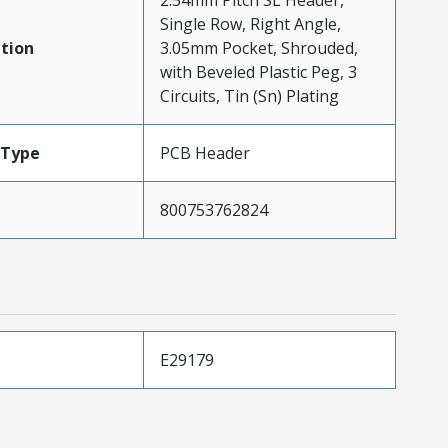
2.54mm Pitch SL Header,
Single Row, Right Angle,
tion
3.05mm Pocket, Shrouded,
with Beveled Plastic Peg, 3
Circuits, Tin (Sn) Plating
Type
PCB Header
800753762824
E29179