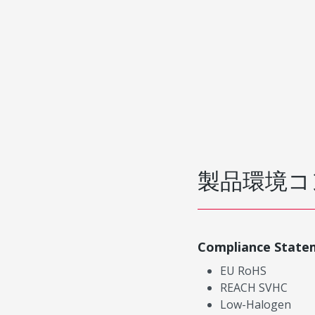
製品環境コ
Compliance State
EU RoHS
REACH SVHC
Low-Halogen