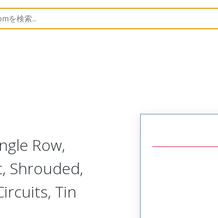
B Headers and Receptacles
70551
705510002
ngle Row,
t, Shrouded,
ircuits, Tin