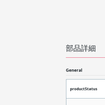
部品詳細
General
productStatus