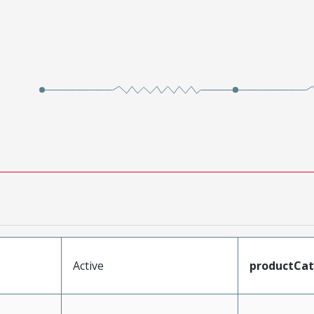
Active
productCa