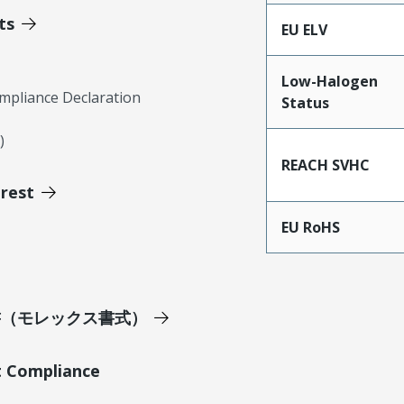
ts
EU ELV
Low-Halogen
mpliance Declaration
Status
)
REACH SVHC
erest
EU RoHS
明書（モレックス書式）
t Compliance