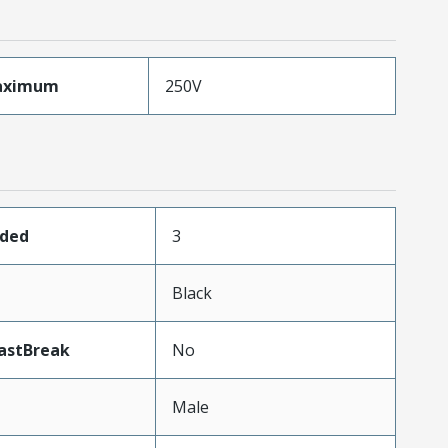
aximum
250V
aded
3
Black
astBreak
No
Male