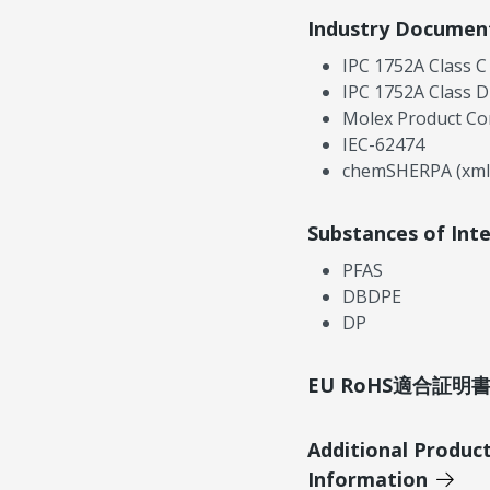
Industry Documen
IPC 1752A Class C
IPC 1752A Class D
Molex Product Co
IEC-62474
chemSHERPA (xml
Substances of Int
PFAS
DBDPE
DP
EU RoHS適合証
Additional Produc
Information