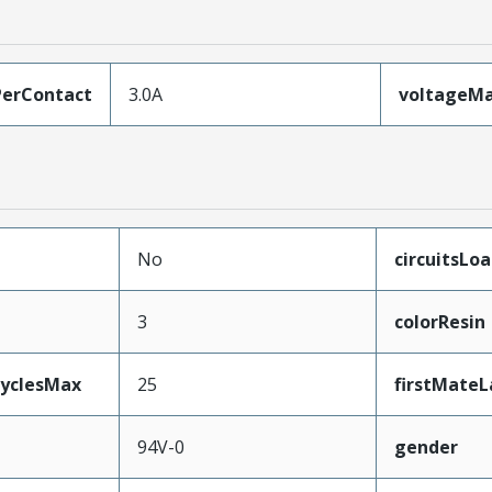
erContact
3.0A
voltageM
No
circuitsLo
3
colorResin
CyclesMax
25
firstMateL
94V-0
gender