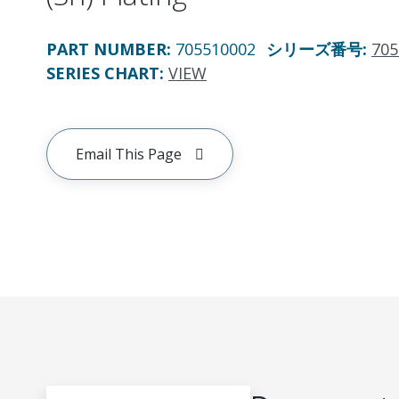
PART NUMBER
:
705510002
シリーズ番号
:
705
SERIES CHART
:
VIEW
Email This Page