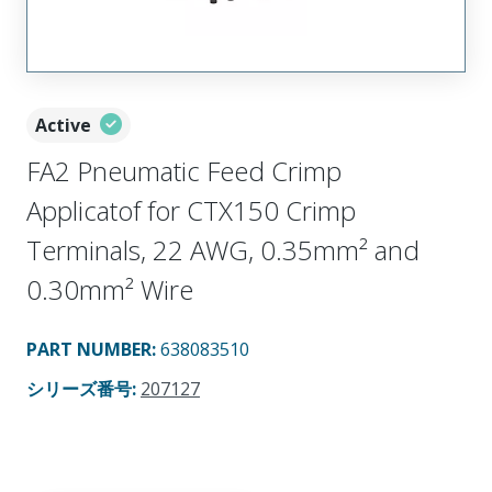
Active
FA2 Pneumatic Feed Crimp
Applicatof for CTX150 Crimp
Terminals, 22 AWG, 0.35mm² and
0.30mm² Wire
PART NUMBER
:
638083510
シリーズ番号
:
207127