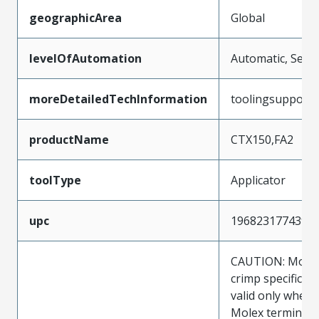
geographicArea
Global
levelOfAutomation
Automatic, Semi
moreDetailedTechInformation
toolingsupport
productName
CTX150,FA2
toolType
Applicator
upc
196823177439
CAUTION: Molex
crimp specificat
valid only when 
Molex terminals