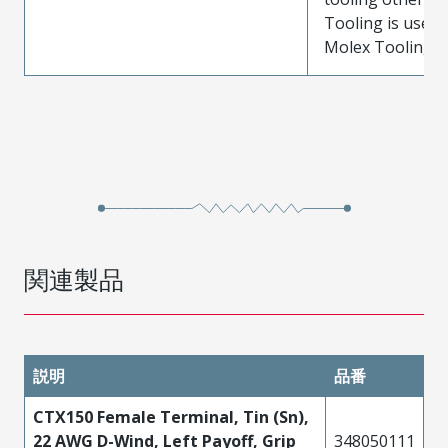
Tooling is used
Molex Tooling is
関連製品
説明
品番
CTX150 Female Terminal, Tin (Sn),
22 AWG D-Wind, Left Payoff, Grip
348050111