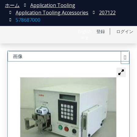
ホーム
Application Tooling
Application Tooling Accessories
207122
578687000
English
登録
ログイン
中文
画像