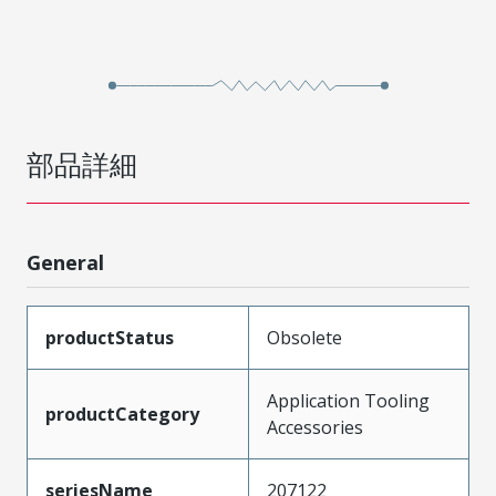
部品詳細
General
productStatus
Obsolete
Application Tooling
productCategory
Accessories
seriesName
207122