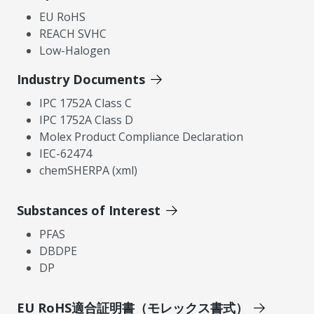
EU RoHS
REACH SVHC
Low-Halogen
Industry Documents
IPC 1752A Class C
IPC 1752A Class D
Molex Product Compliance Declaration
IEC-62474
chemSHERPA (xml)
Substances of Interest
PFAS
DBDPE
DP
EU RoHS適合証明書（モレックス書式）