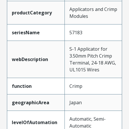
Applicators and Crimp
productCategory
Modules
seriesName
57183
S-1 Applicator for
3.50mm Pitch Crimp
webDescription
Terminal, 24-18 AWG,
UL1015 Wires
function
Crimp
geographicArea
Japan
Automatic, Semi-
levelOfAutomation
Automatic