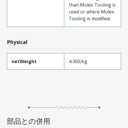
than Molex Tooling is
used or where Molex
Tooling is modified.
Physical
netWeight
4.300/kg
部品との併用