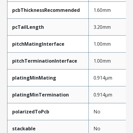
pcbThicknessRecommended
1.60mm
pcTailLength
3.20mm
pitchMatingInterface
1.00mm
pitchTerminationInterface
1.00mm
platingMinMating
0.914µm
platingMinTermination
0.914µm
polarizedToPcb
No
stackable
No