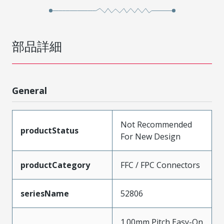
部品詳細
General
Not Recommended
productStatus
For New Design
productCategory
FFC / FPC Connectors
seriesName
52806
1.00mm Pitch Easy-On