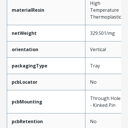
High
materialResin
Temperature
Thermoplastic
netWeight
329.501/mg
orientation
Vertical
packagingType
Tray
pcbLocator
No
Through Hole
pcbMounting
- Kinked Pin
pcbRetention
No