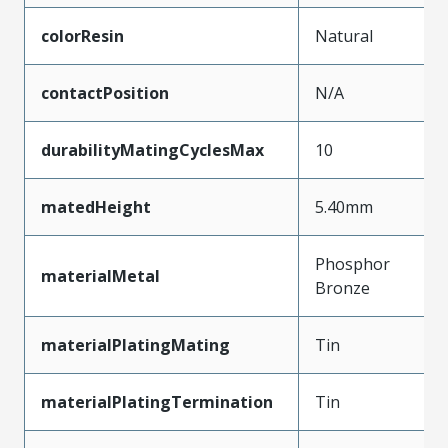
colorResin
Natural
contactPosition
N/A
durabilityMatingCyclesMax
10
matedHeight
5.40mm
Phosphor
materialMetal
Bronze
materialPlatingMating
Tin
materialPlatingTermination
Tin