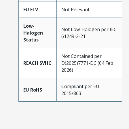
EU ELV
Not Relevant
Low-
Not Low-Halogen per IEC
Halogen
61249-2-21
Status
Not Contained per
REACH SVHC
D(2025)7771-DC (04 Feb
2026)
Compliant per EU
EU RoHS
2015/863