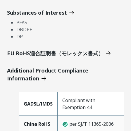
Substances of Interest
PFAS
DBDPE
DP
EU RoHS適合証明書（モレックス書式）
Additional Product Compliance
Information
Compliant with
GADSL/IMDS
Exemption 44
China RoHS
per SJ/T 11365-2006