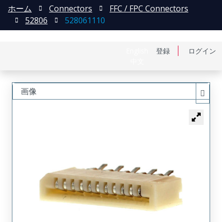
ホーム
Connectors
FFC / FPC Connectors
52806
528061110
English
登録
ログイン
中文
画像