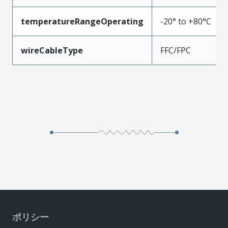
temperatureRangeOperating
-20° to +80°C
wireCableType
FFC/FPC
ポリシー