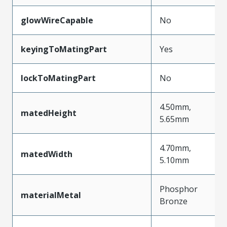
glowWireCapable
No
keyingToMatingPart
Yes
lockToMatingPart
No
4.50mm,
matedHeight
5.65mm
4.70mm,
matedWidth
5.10mm
Phosphor
materialMetal
Bronze