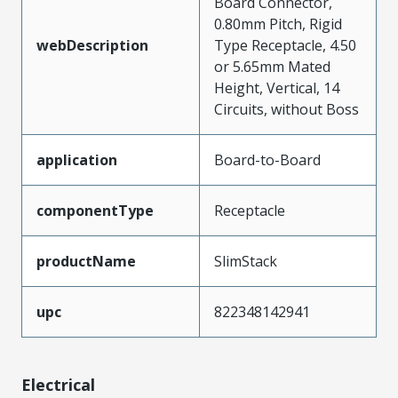
Board Connector,
0.80mm Pitch, Rigid
webDescription
Type Receptacle, 4.50
or 5.65mm Mated
Height, Vertical, 14
Circuits, without Boss
application
Board-to-Board
componentType
Receptacle
productName
SlimStack
upc
822348142941
Electrical