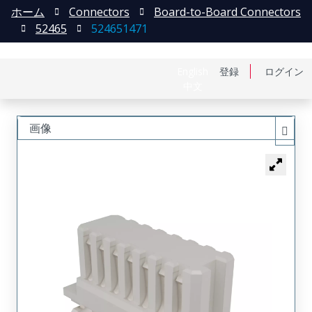
ホーム
Connectors
Board-to-Board Connectors
52465
524651471
English
登録
ログイン
中文
画像