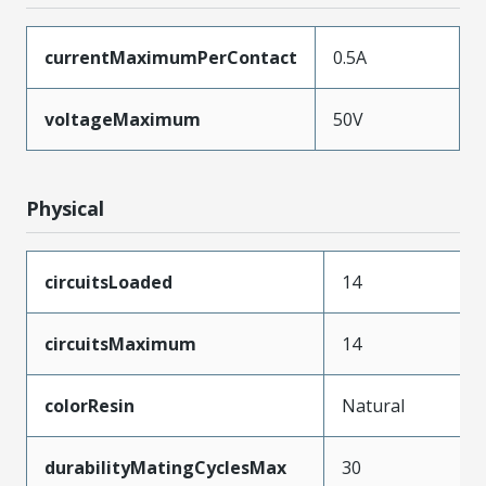
currentMaximumPerContact
0.5A
voltageMaximum
50V
Physical
circuitsLoaded
14
circuitsMaximum
14
colorResin
Natural
durabilityMatingCyclesMax
30