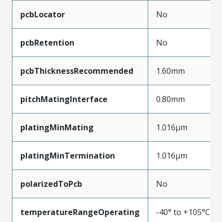
pcbLocator
No
pcbRetention
No
pcbThicknessRecommended
1.60mm
pitchMatingInterface
0.80mm
platingMinMating
1.016µm
platingMinTermination
1.016µm
polarizedToPcb
No
temperatureRangeOperating
-40° to +105°C