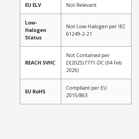
EU ELV
Not Relevant
Low-
Not Low-Halogen per IEC
Halogen
61249-2-21
Status
Not Contained per
REACH SVHC
D(2025)7771-DC (04 Feb
2026)
Compliant per EU
EU RoHS
2015/863