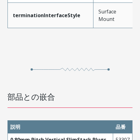
Surface
terminationInterfaceStyle
Mount
部品との嵌合
説明
品番
0.80mm Pitch Vertical SlimStack Plugs
53307