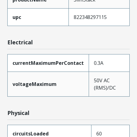
upc
822348297115
Electrical
currentMaximumPerContact
0.3A
50V AC
voltageMaximum
(RMS)/DC
Physical
circuitsLoaded
60