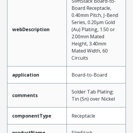
SlimStack Board-to-
Board Receptacle,
0.40mm Pitch, J-Bend
Series, 0.20µm Gold
webDescription
(Au) Plating, 1.50 or
2.00mm Mated
Height, 3.40mm
Mated Width, 60
Circuits
application
Board-to-Board
Solder Tab Plating:
comments
Tin (Sn) over Nickel
componentType
Receptacle
productName
SlimStack