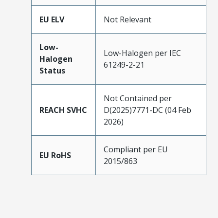
EU ELV
Not Relevant
Low-
Low-Halogen per IEC
Halogen
61249-2-21
Status
Not Contained per
REACH SVHC
D(2025)7771-DC (04 Feb
2026)
Compliant per EU
EU RoHS
2015/863