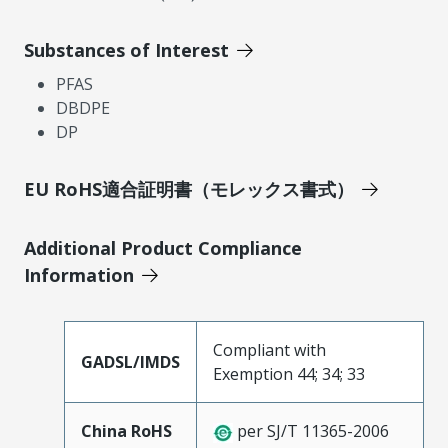
Substances of Interest
PFAS
DBDPE
DP
EU RoHS適合証明書（モレックス書式）
Additional Product Compliance
Information
Compliant with
GADSL/IMDS
Exemption 44; 34; 33
China RoHS
per SJ/T 11365-2006