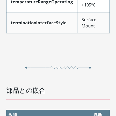
temperatureRangeOperating
+105°C
Surface
terminationInterfaceStyle
Mount
部品との嵌合
説明
品番