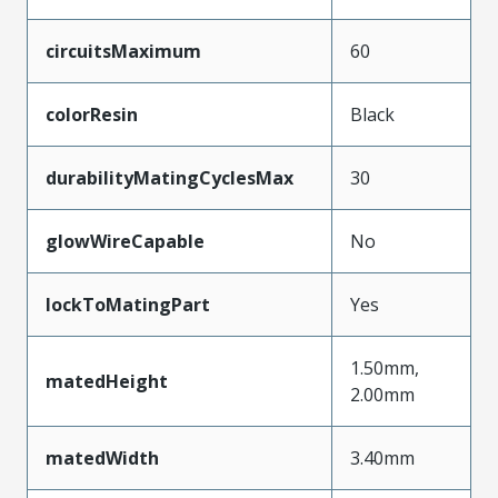
circuitsMaximum
60
colorResin
Black
durabilityMatingCyclesMax
30
glowWireCapable
No
lockToMatingPart
Yes
1.50mm,
matedHeight
2.00mm
matedWidth
3.40mm