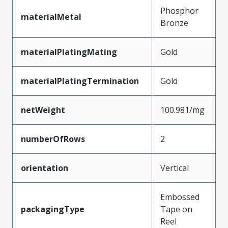
Phosphor
materialMetal
Bronze
materialPlatingMating
Gold
materialPlatingTermination
Gold
netWeight
100.981/mg
numberOfRows
2
orientation
Vertical
Embossed
packagingType
Tape on
Reel