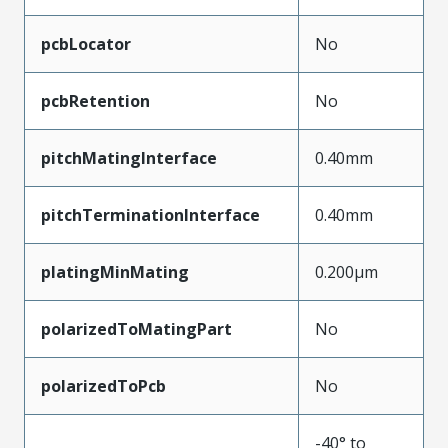
pcbLocator
No
pcbRetention
No
pitchMatingInterface
0.40mm
pitchTerminationInterface
0.40mm
platingMinMating
0.200µm
polarizedToMatingPart
No
polarizedToPcb
No
-40° to