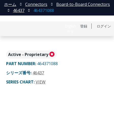
ホーム
Connectors
Board-to-Board Connectors
46437
464371088
English
登録
ログイン
中文
Active - Proprietary
PART NUMBER
:
464371088
シリーズ番号
:
46437
SERIES CHART
:
VIEW