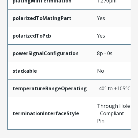
platingMinTermination
1.270µm
polarizedToMatingPart
Yes
polarizedToPcb
Yes
powerSignalConfiguration
8p - 0s
stackable
No
temperatureRangeOperating
-40° to +105°C
Through Hole
terminationInterfaceStyle
- Compliant
Pin