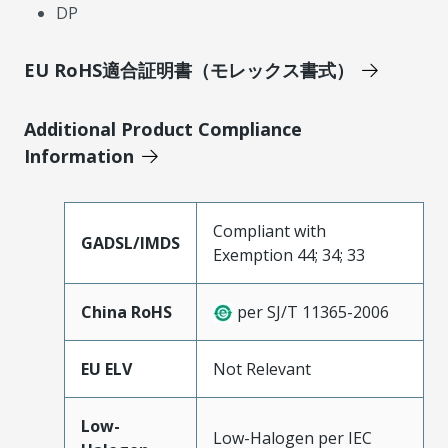
DP
EU RoHS適合証明書（モレックス書式）
Additional Product Compliance
Information
Compliant with
GADSL/IMDS
Exemption 44; 34; 33
China RoHS
per SJ/T 11365-2006
EU ELV
Not Relevant
Low-
Low-Halogen per IEC