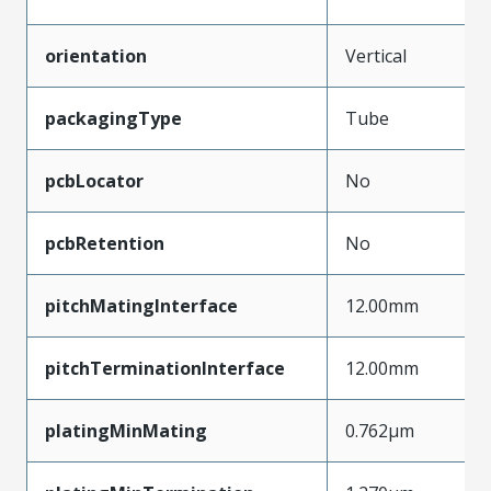
orientation
Vertical
packagingType
Tube
pcbLocator
No
pcbRetention
No
pitchMatingInterface
12.00mm
pitchTerminationInterface
12.00mm
platingMinMating
0.762µm