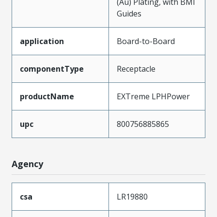
(Au) Plating, with BMI
Guides
application
Board-to-Board
componentType
Receptacle
productName
EXTreme LPHPower
upc
800756885865
Agency
csa
LR19880