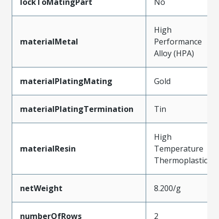
lockToMatingPart
No
High
materialMetal
Performance
Alloy (HPA)
materialPlatingMating
Gold
materialPlatingTermination
Tin
High
materialResin
Temperature
Thermoplastic
netWeight
8.200/g
numberOfRows
2