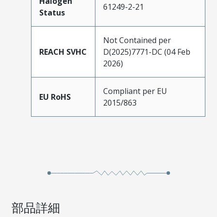
Halogen
61249-2-21
Status
Not Contained per
REACH SVHC
D(2025)7771-DC (04 Feb
2026)
Compliant per EU
EU RoHS
2015/863
部品詳細