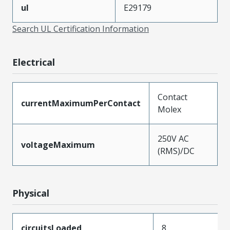
ul
E29179
Search UL Certification Information
Electrical
Contact
currentMaximumPerContact
Molex
250V AC
voltageMaximum
(RMS)/DC
Physical
circuitsLoaded
8