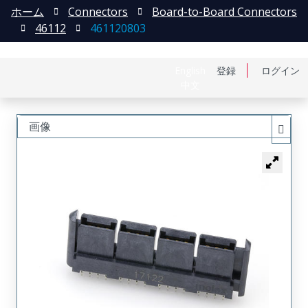
ホーム
Connectors
Board-to-Board Connectors
46112
461120803
English
登録
ログイン
中文
画像