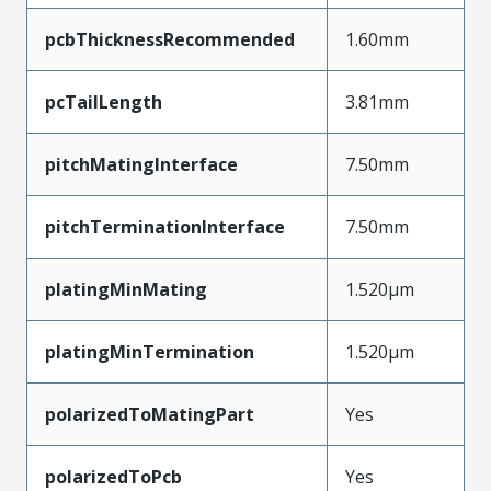
pcbThicknessRecommended
1.60mm
pcTailLength
3.81mm
pitchMatingInterface
7.50mm
pitchTerminationInterface
7.50mm
platingMinMating
1.520µm
platingMinTermination
1.520µm
polarizedToMatingPart
Yes
polarizedToPcb
Yes