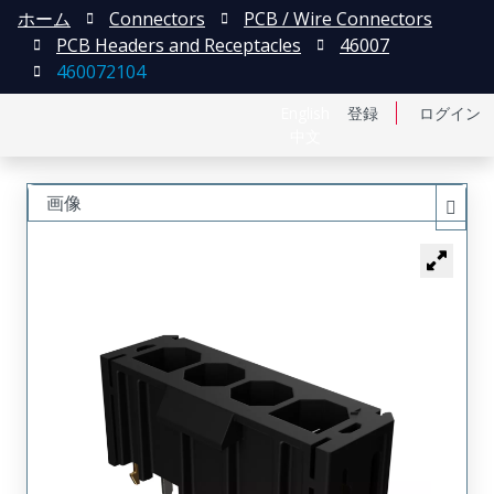
ホーム
Connectors
PCB / Wire Connectors
PCB Headers and Receptacles
46007
460072104
English
登録
ログイン
中文
画像