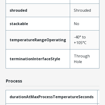
shrouded
Shrouded
stackable
No
-40° to
temperatureRangeOperating
+105°C
Through
terminationInterfaceStyle
Hole
Process
durationAtMaxProcessTemperatureSeconds
5