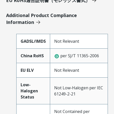
EU RoHS適合証明書（モレックス書式）
Additional Product Compliance
Information
GADSL/IMDS
Not Relevant
China RoHS
per SJ/T 11365-2006
EU ELV
Not Relevant
Low-
Not Low-Halogen per IEC
Halogen
61249-2-21
Status
Not Contained per