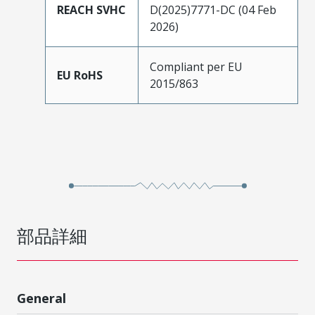
REACH SVHC
D(2025)7771-DC (04 Feb
2026)
Compliant per EU
EU RoHS
2015/863
部品詳細
General