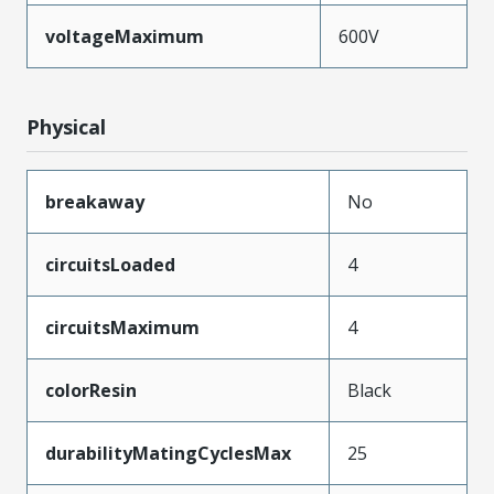
voltageMaximum
600V
Physical
breakaway
No
circuitsLoaded
4
circuitsMaximum
4
colorResin
Black
durabilityMatingCyclesMax
25