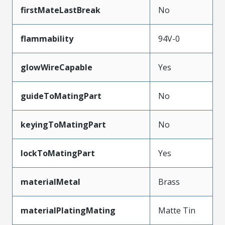
firstMateLastBreak
No
flammability
94V-0
glowWireCapable
Yes
guideToMatingPart
No
keyingToMatingPart
No
lockToMatingPart
Yes
materialMetal
Brass
materialPlatingMating
Matte Tin