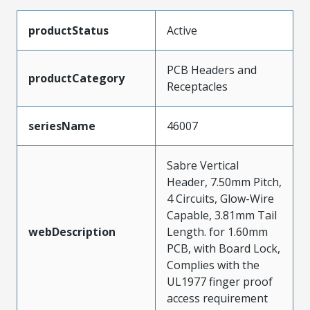
productStatus
Active
PCB Headers and
productCategory
Receptacles
seriesName
46007
Sabre Vertical
Header, 7.50mm Pitch,
4 Circuits, Glow-Wire
Capable, 3.81mm Tail
webDescription
Length. for 1.60mm
PCB, with Board Lock,
Complies with the
UL1977 finger proof
access requirement