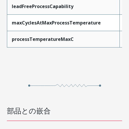
leadFreeProcessCapability
W
maxCyclesAtMaxProcessTemperature
1
processTemperatureMaxC
2
部品との嵌合