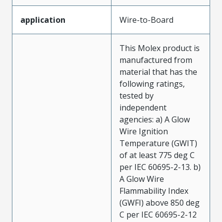
application
Wire-to-Board
This Molex product is
manufactured from
material that has the
following ratings,
tested by
independent
agencies: a) A Glow
Wire Ignition
Temperature (GWIT)
of at least 775 deg C
per IEC 60695-2-13. b)
A Glow Wire
Flammability Index
(GWFI) above 850 deg
C per IEC 60695-2-12