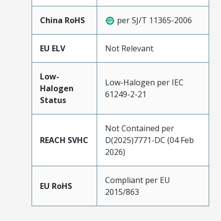
China RoHS
per SJ/T 11365-2006
EU ELV
Not Relevant
Low-
Low-Halogen per IEC
Halogen
61249-2-21
Status
Not Contained per
REACH SVHC
D(2025)7771-DC (04 Feb
2026)
Compliant per EU
EU RoHS
2015/863