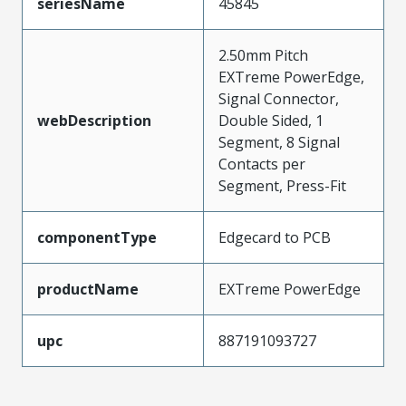
seriesName
45845
2.50mm Pitch
EXTreme PowerEdge,
Signal Connector,
webDescription
Double Sided, 1
Segment, 8 Signal
Contacts per
Segment, Press-Fit
componentType
Edgecard to PCB
productName
EXTreme PowerEdge
upc
887191093727