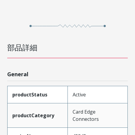
部品詳細
General
productStatus
Active
Card Edge
productCategory
Connectors