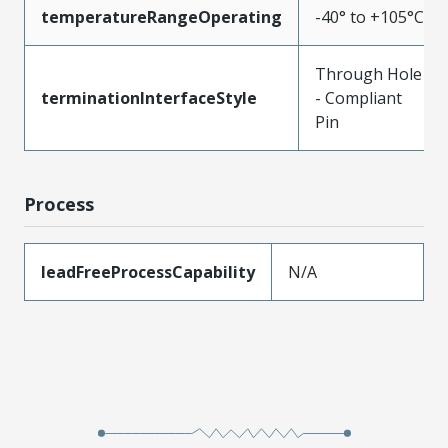
temperatureRangeOperating
-40° to +105°C
Through Hole
terminationInterfaceStyle
- Compliant
Pin
Process
leadFreeProcessCapability
N/A