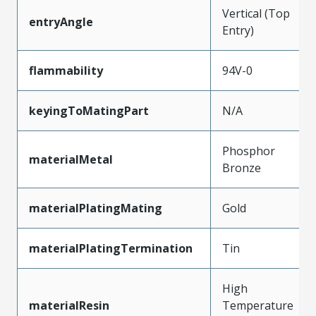
Vertical (Top
entryAngle
Entry)
flammability
94V-0
keyingToMatingPart
N/A
Phosphor
materialMetal
Bronze
materialPlatingMating
Gold
materialPlatingTermination
Tin
High
materialResin
Temperature