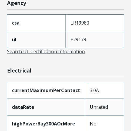
Agency
csa
LR19980
ul
E29179
Search UL Certification Information
Electrical
currentMaximumPerContact
3.0A
dataRate
Unrated
highPowerBay300AOrMore
No