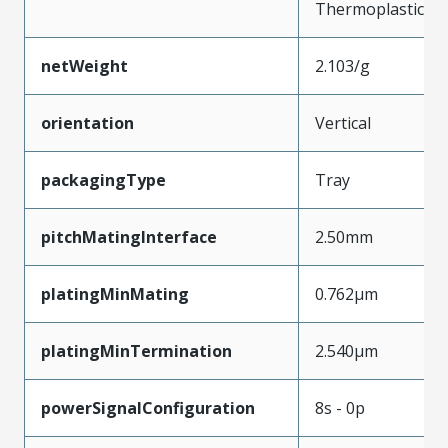
Thermoplastic
netWeight
2.103/g
orientation
Vertical
packagingType
Tray
pitchMatingInterface
2.50mm
platingMinMating
0.762µm
platingMinTermination
2.540µm
powerSignalConfiguration
8s - 0p