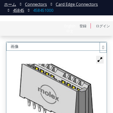
ホーム
Connectors
Card Edge Connectors
45845
458451000
English
登録
ログイン
中文
画像