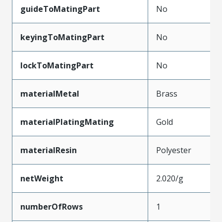
guideToMatingPart
No
keyingToMatingPart
No
lockToMatingPart
No
materialMetal
Brass
materialPlatingMating
Gold
materialResin
Polyester
netWeight
2.020/g
numberOfRows
1