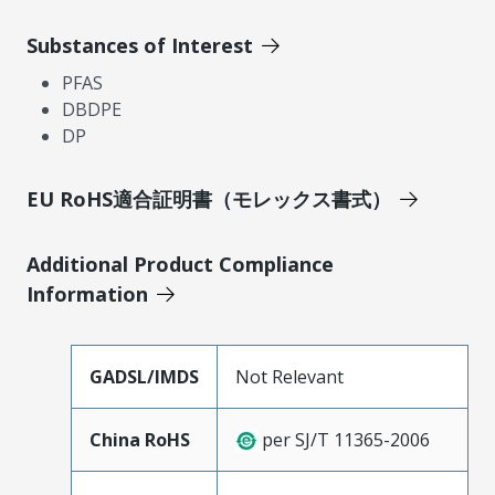
Substances of Interest
PFAS
DBDPE
DP
EU RoHS適合証明書（モレックス書式）
Additional Product Compliance
Information
GADSL/IMDS
Not Relevant
China RoHS
per SJ/T 11365-2006