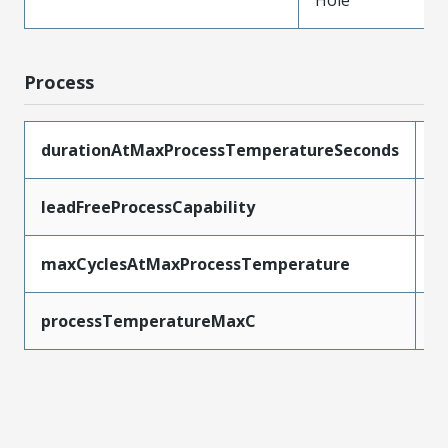
Process
durationAtMaxProcessTemperatureSeconds
5
leadFreeProcessCapability
W
maxCyclesAtMaxProcessTemperature
1
processTemperatureMaxC
2