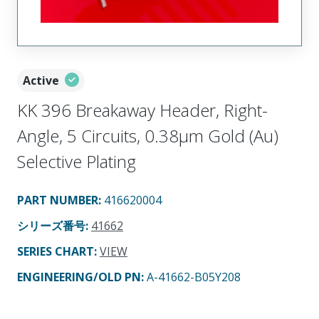
Active
KK 396 Breakaway Header, Right-
Angle, 5 Circuits, 0.38µm Gold (Au)
Selective Plating
PART NUMBER
:
416620004
シリーズ番号
:
41662
SERIES CHART
:
VIEW
ENGINEERING/OLD PN:
A-41662-B05Y208