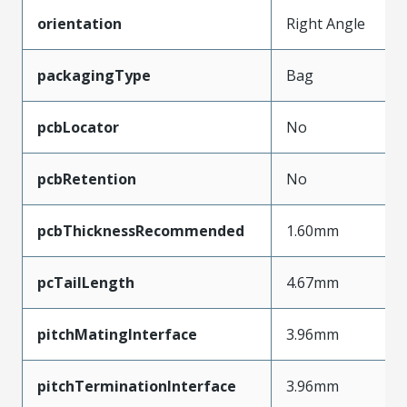
orientation
Right Angle
packagingType
Bag
pcbLocator
No
pcbRetention
No
pcbThicknessRecommended
1.60mm
pcTailLength
4.67mm
pitchMatingInterface
3.96mm
pitchTerminationInterface
3.96mm