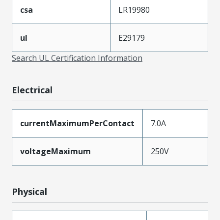
csa
LR19980
ul
E29179
Search UL Certification Information
Electrical
currentMaximumPerContact
7.0A
voltageMaximum
250V
Physical