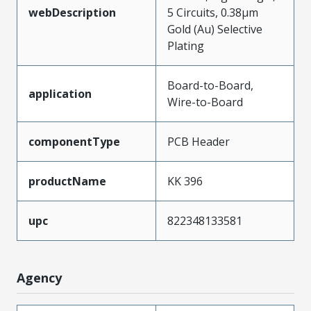
webDescription
5 Circuits, 0.38µm
Gold (Au) Selective
Plating
Board-to-Board,
application
Wire-to-Board
componentType
PCB Header
productName
KK 396
upc
822348133581
Agency