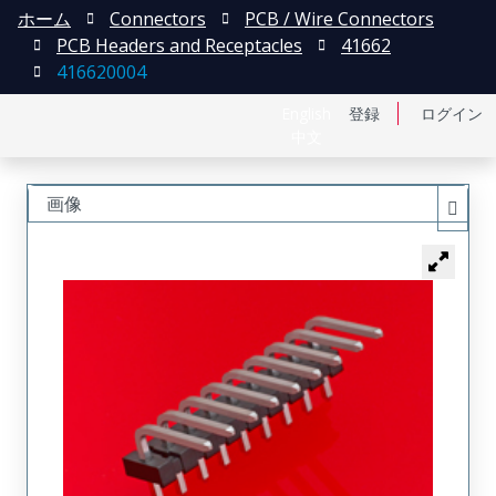
ホーム
Connectors
PCB / Wire Connectors
PCB Headers and Receptacles
41662
416620004
English
登録
ログイン
中文
画像