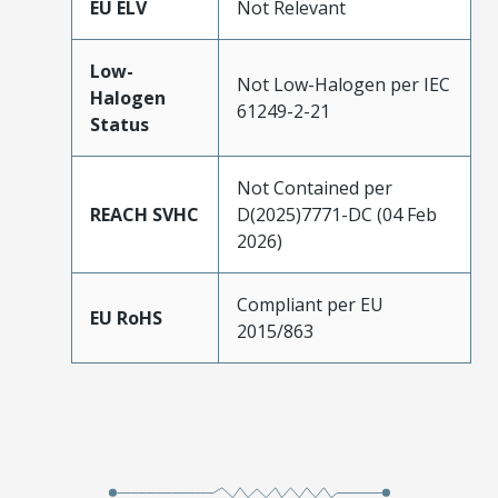
EU ELV
Not Relevant
Low-
Not Low-Halogen per IEC
Halogen
61249-2-21
Status
Not Contained per
REACH SVHC
D(2025)7771-DC (04 Feb
2026)
Compliant per EU
EU RoHS
2015/863