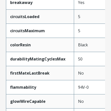
breakaway
Yes
circuitsLoaded
5
circuitsMaximum
5
colorResin
Black
durabilityMatingCyclesMax
50
firstMateLastBreak
No
flammability
94V-0
glowWireCapable
No