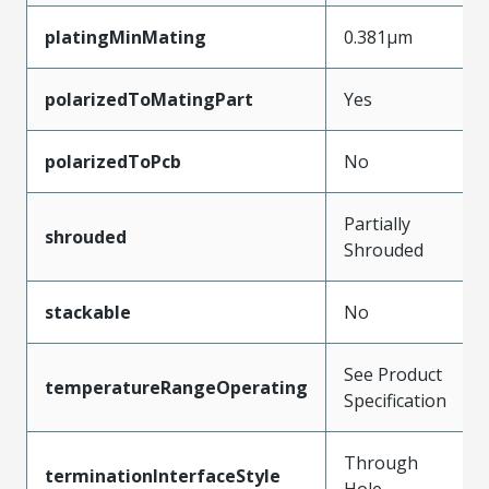
platingMinMating
0.381µm
polarizedToMatingPart
Yes
polarizedToPcb
No
Partially
shrouded
Shrouded
stackable
No
See Product
temperatureRangeOperating
Specification
Through
terminationInterfaceStyle
Hole