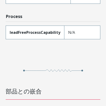
Process
leadFreeProcessCapability
N/A
部品との嵌合