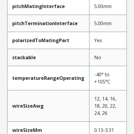
pitchMatingInterface
5.00mm
pitchTerminationInterface
5.00mm
polarizedToMatingPart
Yes
stackable
No
-40° to
temperatureRangeOperating
+105°C
12, 14, 16,
wireSizeAwg
18, 20, 22,
24, 26
wireSizeMm
0.13-3.31