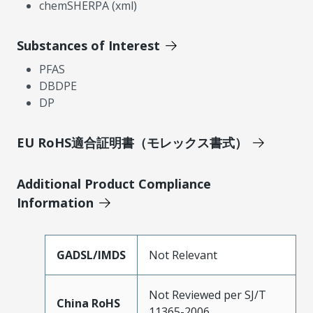
chemSHERPA (xml)
Substances of Interest
PFAS
DBDPE
DP
EU RoHS適合証明書（モレックス書式）
Additional Product Compliance
Information
GADSL/IMDS
Not Relevant
Not Reviewed per SJ/T
China RoHS
11365-2006