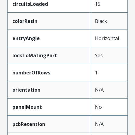
circuitsLoaded
15
colorResin
Black
entryAngle
Horizontal
lockToMatingPart
Yes
numberOfRows
1
orientation
N/A
panelMount
No
pcbRetention
N/A