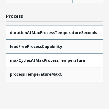
Process
durationAtMaxProcessTemperatureSeconds
5
leadFreeProcessCapability
W
maxCyclesAtMaxProcessTemperature
1
processTemperatureMaxC
2