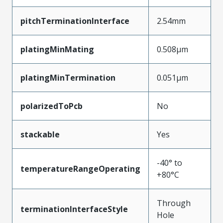
pitchTerminationInterface
2.54mm
platingMinMating
0.508µm
platingMinTermination
0.051µm
polarizedToPcb
No
stackable
Yes
-40° to
temperatureRangeOperating
+80°C
Through
terminationInterfaceStyle
Hole