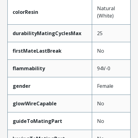
Natural
colorResin
(White)
durabilityMatingCyclesMax
25
firstMateLastBreak
No
flammability
94V-0
gender
Female
glowWireCapable
No
guideToMatingPart
No