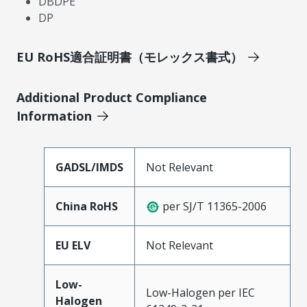
DBDPE
DP
EU RoHS適合証明書（モレックス書式）
Additional Product Compliance
Information
GADSL/IMDS
Not Relevant
China RoHS
per SJ/T 11365-2006
EU ELV
Not Relevant
Low-
Low-Halogen per IEC
Halogen