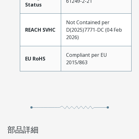
61249-2-21
Status
Not Contained per
REACH SVHC
D(2025)7771-DC (04 Feb
2026)
Compliant per EU
EU RoHS
2015/863
部品詳細