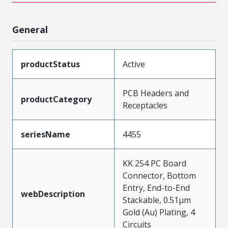
General
productStatus
Active
PCB Headers and
productCategory
Receptacles
seriesName
4455
KK 254 PC Board
Connector, Bottom
Entry, End-to-End
webDescription
Stackable, 0.51µm
Gold (Au) Plating, 4
Circuits