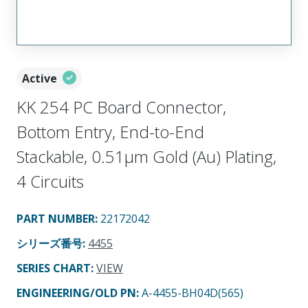
Active
KK 254 PC Board Connector,
Bottom Entry, End-to-End
Stackable, 0.51µm Gold (Au) Plating,
4 Circuits
PART NUMBER
:
22172042
シリーズ番号
:
4455
SERIES CHART
:
VIEW
ENGINEERING/OLD PN:
A-4455-BH04D(565)