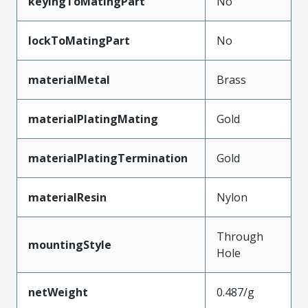
keyingToMatingPart
No
lockToMatingPart
No
materialMetal
Brass
materialPlatingMating
Gold
materialPlatingTermination
Gold
materialResin
Nylon
Through
mountingStyle
Hole
netWeight
0.487/g