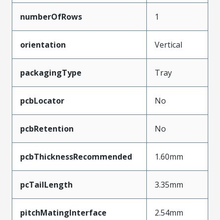
numberOfRows
1
orientation
Vertical
packagingType
Tray
pcbLocator
No
pcbRetention
No
pcbThicknessRecommended
1.60mm
pcTailLength
3.35mm
pitchMatingInterface
2.54mm