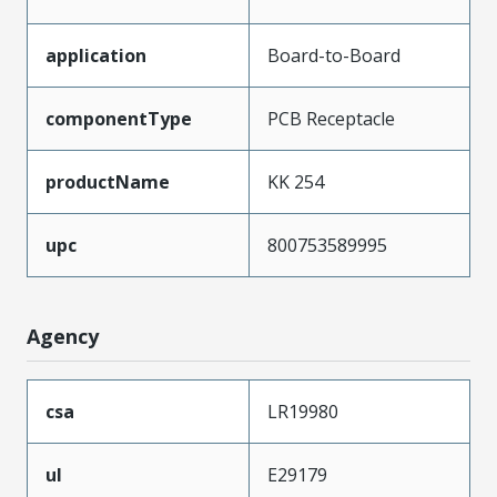
application
Board-to-Board
componentType
PCB Receptacle
productName
KK 254
upc
800753589995
Agency
csa
LR19980
ul
E29179