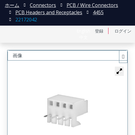
ホーム
Connectors
PCB / Wire Connectors
PCB Headers and Receptacles
4455
22172042
English
登録
ログイン
中文
画像